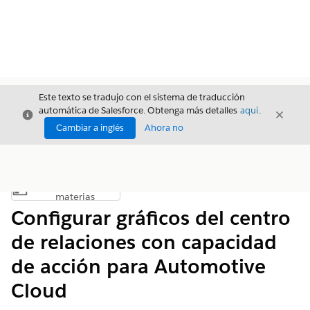
Este texto se tradujo con el sistema de traducción
automática de Salesforce. Obtenga más detalles
aquí
.
Cerrar
Cerrar
Cerrar
Cambiar a inglés
Ahora no
Índice de
Mostrar índice de materias
materias
Configurar gráficos del centro
de relaciones con capacidad
de acción para Automotive
Cloud