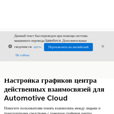
Данный текст был переведен при помощи системы
машинного перевода Salesforce. Дополнительные
Закрыть
Закры
сведения см.
здесь
.
Переключить на английский
Закрыт
Не сейчас
Содержание
Показать содержание
Настройка графиков центра
действенных взаимосвязей для
Automotive Cloud
Помогите пользователям понять взаимосвязь между людьми и
транспортными средствами с помощью графиков центра