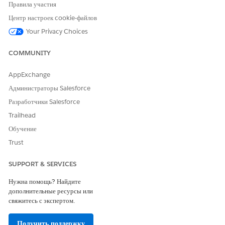
Правила участия
настройках и создайте взаимосвязи между родительскими и
дочерними объектами, одноранговыми объектами и
Центр настроек cookie-файлов
связанными объектами для родительского объекта. Используйте
Your Privacy Choices
конструктор приложений Lightning для добавления графиков
на страницы, например, организации или транспортного
COMMUNITY
средства.
AppExchange
Создание графика центра действенных взаимосвязей для
транспортных средств
Администраторы Salesforce
Отображение сведений обо всех заинтересованных лицах,
Разработчики Salesforce
определениях транспортных средств и активах в визуальном
Trailhead
графике для записей транспортных средств. Настройте график
центра действенных взаимосвязей (ARC) с информацией,
Обучение
актуальной для торговых дилеров, техников обслуживания и
Trust
агентов, просматривающих записи транспортных средств.
SUPPORT & SERVICES
Нужна помощь? Найдите
дополнительные ресурсы или
ЭТА СТАТЬЯ РЕШИЛА ВАШУ ПРОБЛЕМУ?
свяжитесь с экспертом.
Оставьте свой отзыв, чтобы мы могли стать лучше!
Получить поддержку