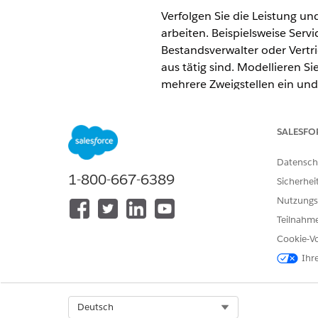
Verfolgen Sie die Leistung un
arbeiten. Beispielsweise Ser
Bestandsverwalter oder Vertr
aus tätig sind. Modellieren S
mehrere Zweigstellen ein und
Dienstprogrammanwendung "Zw
zugewiesen sind, und die Lea
SALESFO
ERFORDERLICHE EDITIONEN
Datensch
1-800-667-6389
Verfügbarkeit:
Enterprise
,
Unlim
Sicherhei
Nutzungs
Teilnahme
Konfigurieren der Zweigstellenv
Cookie-Vo
Ihr
Führen Sie alle Schritte aus,
Führen Sie die folgenden Schr
Geben Sie unter "Setup" 
Select Org
Deutsch