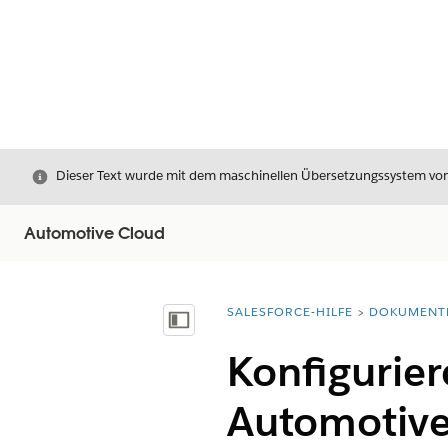
Schließen
Dieser Text wurde mit dem maschinellen Übersetzungssystem von S
Automotive Cloud
SALESFORCE-HILFE
DOKUMENT
Sie befinden sich hier:
Inhalt anzeigen
Konfigurier
Automotive