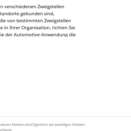
in verschiedenen Zweigstellen
standorte gebunden sind,
 die von bestimmten Zweigstellen
 in Ihrer Organisation, richten Sie
 Sie der Automotive-Anwendung die
 auswählen können, der sie
stelle automatisch zugeordnet.
nzeigen", "Anwendung anpassen"
ganisation zu konfigurieren.
der Zweigstellenverwaltung zu arbeiten:
iedenen Marken sind Eigentum der jeweiligen Inhaber.
 dann
Berechtigungssätze
aus.
schland