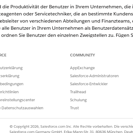
d die Produktivität der Benutzer in Ihrem Unternehmen, die 
viceagenten oder Servicetechniker, die an bestimmte Kunden
iebsleiter von verschiedenen Abteilungen und Finanzteams,
ie alle Benutzer in Ihrem Unternehmen als Benutzerdatensätze
 ordnen Sie Benutzer den einzelnen Zweigstellen zu. Fügen
eigstellenauswahl" hinzu, damit Benutzer die Zweigstelle
ds und Accounts, mit denen sie arbeiten, werden ihrer Zweig
RCE
COMMUNITY
utzerklärung
AppExchange
ited
und
Developer
Edition
tserklärung
Salesforce-Administratoren
bedingungen
Salesforce-Entwickler
ERFORDERLICHE BENUTZERBERECHTIGUNGEN
richtlinien
Trailhead
erwaltung:
"Setup und Konfiguration a
reinstellungscenter
Schulung
e Datenschutzauswahlen
Trust
 um die Zweigstellenverwaltung für Ihre Automotive Cloud-Or
itte aus, um Benutzern die Berechtigung zu erteilen, mit Objekten 
© Copyright 2026, Salesforce.com Inc. Alle Rechte vorbehalten. Die versch
im Feld "Schnellsuche" den Text
ein und wählen Sie
Berechtigung
Salesforce.com Germany GmbH, Erika-Mann-Str. 31, 80636 München, Deut