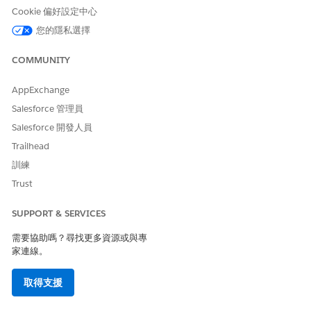
輸入名稱，例如
。
適用於汽車的分行管理與記錄關聯產生器
Cookie 偏好設定中心
輸入描述。
您的隱私選擇
按一下「
儲存
」。
按一下「
系統權限
」，然後按一下「
編輯
」。
COMMUNITY
針對「使用者」授權選取「
已啟用
」，以存取 Financial
Services Cloud 中的「分行管理」。
AppExchange
Salesforce 管理員
Salesforce 開發人員
Trailhead
使用者權限名稱會指定 Financial Services Cloud，
重要
訓練
但此使用者權限可用於 Automotive Cloud 中。
Trust
按一下「
儲存
」。
SUPPORT & SERVICES
現在，您可以將此權限集指派給需要使用「分行管理」功能
的所有使用者。
需要協助嗎？尋找更多資源或與專
家連線。
若要將「分行選取器」應用程式新增至 Automotive 應用程
式，請遵循以下步驟：
取得支援
進入「設定」，在「快速尋找」方塊中輸入「
應用程式管理
員
」，然後選取「
應用程式管理員
」。