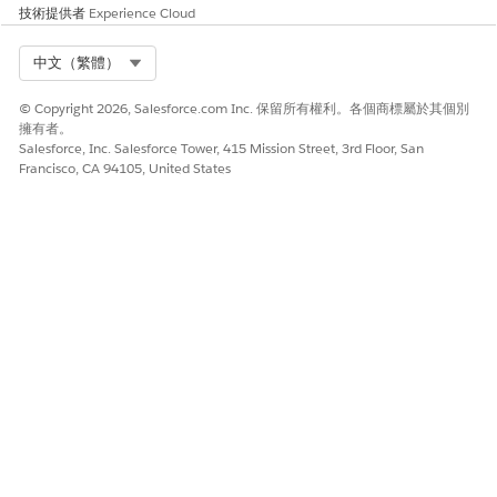
技術提供者
Experience Cloud
針對 Automotive 應用程式，按一下
，並按一下「
編
輯
」。
Select Org
中文（繁體）
按一下「
公用程式項目 (僅適用於桌上型電腦)
」。
按一下「
新增公用程式項目
」，然後選取「分行選取器」。
© Copyright 2026, Salesforce.com Inc. 保留所有權利。各個商標屬於其個別
視需要編輯內容。
擁有者。
若要允許使用者搜尋所有已啟用的分行，請選取「
顯示搜尋
Salesforce, Inc. Salesforce Tower, 415 Mission Street, 3rd Floor, San
Francisco, CA 94105, United States
列
」。
(選擇性) 完成以下步驟改善使用者體驗：
將「
分行單位
」相關清單新增至您的「帳戶」版面配置。
您可以追蹤與合作夥伴帳戶相關聯的分行單位。
將「
分行單位客戶
」相關清單新增至您的「帳戶」版面配
置。
您可以追蹤客戶帳戶與分行單位的關聯性層級。
將「
銀行業者
」相關清單從「分行單位」版面配置中移除。
此相關清單用於 Financial Services Cloud 中。
使用者現在可以建立「分行單位」、「分行單位業務成員」及其他
相關記錄。