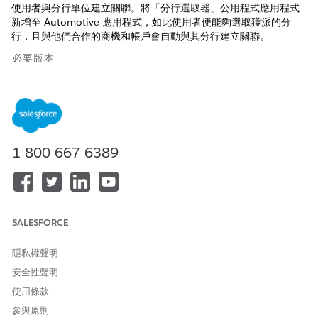
使用者與分行單位建立關聯。將「分行選取器」公用程式應用程式
新增至 Automotive 應用程式，如此使用者便能夠選取獲派的分
行，且與他們合作的商機和帳戶會自動與其分行建立關聯。
必要版本
提供版本：
Enterprise
、
Unlimited
及
Developer
Edition。
需要的使用者權限
1-800-667-6389
設定「分行管理」：
「檢視設定和組態」與「自訂
應用程式」權限
完成所有步驟來為您的 Automotive Cloud 組織設定「分行管
理」。
SALESFORCE
若要讓使用者擁有使用「分行管理」物件的權限，請遵循以下步
驟：
隱私權聲明
進入「設定」，在「快速尋找」方塊中輸入
，然後選取
權限
安全性聲明
「
權限集
」。
使用條款
選取「
汽車基礎使用者
」權限集。
按一下「
複製
」。
參與原則