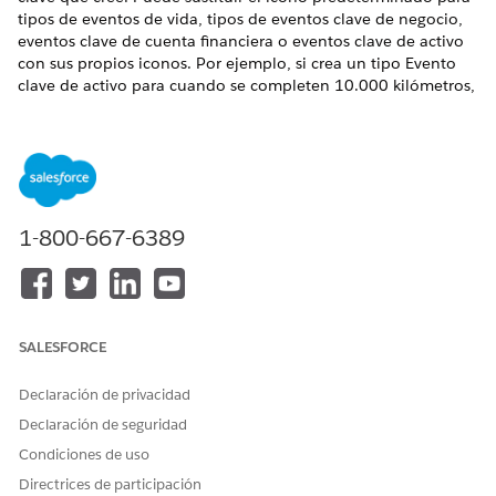
tipos de eventos de vida, tipos de eventos clave de negocio,
eventos clave de cuenta financiera o eventos clave de activo
con sus propios iconos. Por ejemplo, si crea un tipo Evento
clave de activo para cuando se completen 10.000 kilómetros,
puede usar el icono de cuentakilómetros para representar ese
evento clave.
EDICIONES NECESARIAS
Disponible en:
Enterprise Edition
,
Unlimited Edition
y
1-800-667-6389
Developer Edition
PERMISOS DE USUARIO NECESARIOS
Para personalizar Eventos de
Personalizar aplicación
SALESFORCE
vida de persona, Eventos
clave de negocio y Eventos
clave de activo:
Declaración de privacidad
Declaración de seguridad
En Configuración, en el cuadro Búsqueda rápida, ingrese
Condiciones de uso
, y luego seleccione
Eventos y
Eventos y eventos clave
eventos clave
.
Directrices de participación