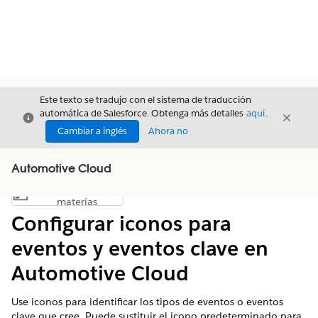
Este texto se tradujo con el sistema de traducción
automática de Salesforce. Obtenga más detalles
aquí
.
Cerrar
Cerrar
Cerrar
Cambiar a inglés
Ahora no
Automotive Cloud
Índice de
Mostrar índice de materias
materias
Configurar iconos para
eventos y eventos clave en
Automotive Cloud
Use iconos para identificar los tipos de eventos o eventos
clave que cree. Puede sustituir el icono predeterminado para