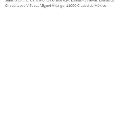
Salesforce, Inc. Calle Montes Urales 424, Lomas - Virreyes, Lomas de
Chapultepec V Secc., Miguel Hidalgo, 11000 Ciudad de México
¿RESOLVIÓ ESTE ARTÍCULO SU PROBLEMA?
¡Háganos saber cómo podemos mejorar!
Sí
No