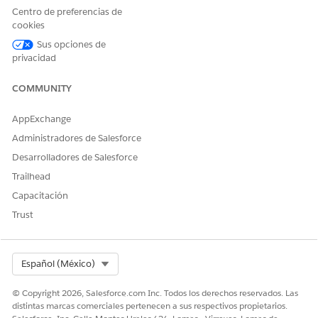
En Nombre de objeto, seleccione uno o más Eventos de
Centro de preferencias de
vida, Eventos clave de negocio, Eventos clave de cuenta
cookies
financiera y Eventos clave de activo.
Sus opciones de
En el tipo de evento o evento clave para el que quiere
privacidad
cambiar el icono, haga clic en
Cambiar icono
.
Haga clic en
Cargar archivos
, y seleccione el archivo SVG
COMMUNITY
para el icono.
Guarde sus cambios.
AppExchange
Administradores de Salesforce
Desarrolladores de Salesforce
Trailhead
Capacitación
Trust
Select Org
Español (México)
© Copyright 2026, Salesforce.com Inc. Todos los derechos reservados. Las
distintas marcas comerciales pertenecen a sus respectivos propietarios.