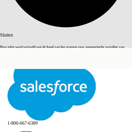
Zoeken
Sluiten
Deze tekst werd vertaald aan de hand van het systeem voor automatische vertaling van
Overschakelen op Engels
Niet nu
Salesforce. U vindt
hier
meer details.
Sluiten
Sluiten
1-800-667-6389