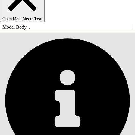
Open Main Menu
Close
Modal Body...
INHOUDSOPGAVE
Zoeken
Inhoudsopgave
weergeven
Inhoudsopgave