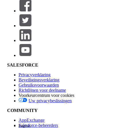
Filters (0)
FILTERS SELECTEREN
Productgebied
Toevoegen
Invloed op functies
SALESFORCE
Privacyverklaring
Beveiligingsverklaring
Gebruiksvoorwaarden
Richtlijnen voor deelname
Voorkeurcentrum voor cookies
Uw privacybeslissingen
Edition
COMMUNITY
AppExchange
Salesforce-beheerders
English