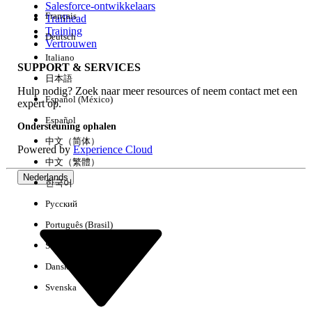
Salesforce-ontwikkelaars
Français
Trailhead
Ervaring
Training
Deutsch
Vertrouwen
Italiano
SUPPORT & SERVICES
日本語
Hulp nodig? Zoek naar meer resources of neem contact met een
Alles wissen
Gereed
Español (México)
expert op.
Español
Ondersteuning ophalen
中文（简体）
Powered by
Experience Cloud
中文（繁體）
Nederlands
한국어
Русский
Português (Brasil)
Suomi
Dansk
Svenska
Geen resultaten