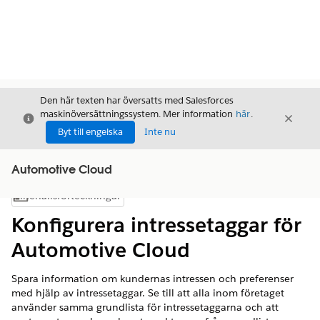
Den här texten har översatts med Salesforces
maskinöversättningssystem. Mer information
här
.
Stäng
Stäng
Stäng
Byt till engelska
Inte nu
Automotive Cloud
Innehållsförteckningar
Visa innehållsförteckning
Konfigurera intressetaggar för
Automotive Cloud
Spara information om kundernas intressen och preferenser
med hjälp av intressetaggar. Se till att alla inom företaget
använder samma grundlista för intressetaggarna och att