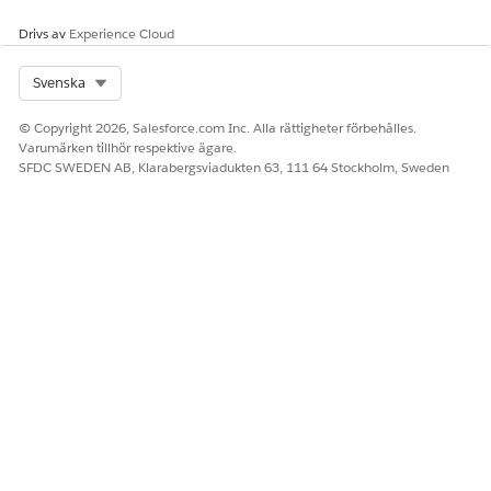
Berätta för oss vad vi kan förbättra!
Drivs av
Experience Cloud
Ja
Nej
Select Org
Svenska
© Copyright 2026, Salesforce.com Inc. Alla rättigheter förbehålles.
Varumärken tillhör respektive ägare.
SFDC SWEDEN AB, Klarabergsviadukten 63, 111 64 Stockholm, Sweden