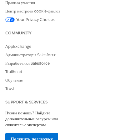
Выберите набор полномочий «
Пользователь Automotive
Правила участия
Foundation
».
Центр настроек cookie-файлов
Нажмите «
Клонировать
».
Your Privacy Choices
Введите имя, например, «
Управление филиалами» и
«Конструктор связей записей для
COMMUNITY
автотранспорта
».
Введите описание.
AppExchange
Нажмите «
Сохранить
».
Нажмите «
Полномочия системы
» и нажмите «
Правка
».
Администраторы Salesforce
Выберите «
Включено»
для лицензии пользователя для
Разработчики Salesforce
доступа к конструктору связей записей в Financial
Trailhead
Services Cloud.
Обучение
Trust
SUPPORT & SERVICES
Имя полномочия пользователя указывает
ВАЖНО!
Нужна помощь? Найдите
Financial Services Cloud, но это полномочие
дополнительные ресурсы или
пользователя можно использовать в Automotive Cloud.
свяжитесь с экспертом.
Получить поддержку