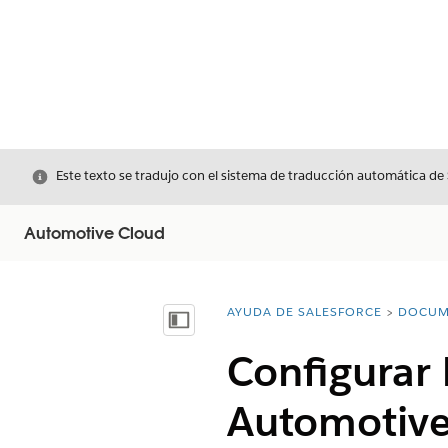
Cerrar
Este texto se tradujo con el sistema de traducción automática de
Automotive Cloud
AYUDA DE SALESFORCE
DOCUM
Usted está aquí:
Mostrar índice de materias
Configurar 
Automotive