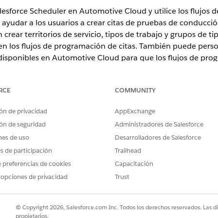
lesforce Scheduler en Automotive Cloud y utilice los flujos
ayudar a los usuarios a crear citas de pruebas de conducción
crear territorios de servicio, tipos de trabajo y grupos de ti
s en los flujos de programación de citas. También puede per
isponibles en Automotive Cloud para que los flujos de pro
RCE
COMMUNITY
s funciones de Salesforce Scheduler más allá de los flujos de prog
gúrese de revisar los
recursos disponibles
para Salesforce Schedule
ón de privacidad
AppExchange
iones adicionales de Salesforce Scheduler para su compañía según 
ón de seguridad
Administradores de Salesforce
nes de uso
Desarrolladores de Salesforce
 personalizados para Automotive Scheduler
es de participación
Trailhead
 personalizado para técnicos de servicio y agentes de servicio d
 cita. Cree otro conjunto de permisos personalizado para que los 
 preferencias de cookies
Capacitación
lexCards de modo que puedan programar citas desde un sitio de E
 opciones de privacidad
Trust
para usuarios de Automotive Scheduler
s internos, socios y clientes para que puedan programar citas de p
© Copyright 2026, Salesforce.com Inc. Todos los derechos reservados. Las d
igurar el nivel de acceso requerido para objetos específicos de mo
propietarios.