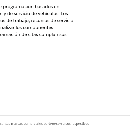
 de programación basados en
 y de servicio de vehículos. Los
pos de trabajo, recursos de servicio,
sonalizar los componentes
gramación de citas cumplan sus
ramación de citas predefinidos en
r antes de implementar
sus requisitos.
e modo que puedan seleccionarse como
usuarios externos proporcionen acceso a
xperience Cloud.
ruebas de conducción y servicios de
istintas marcas comerciales pertenecen a sus respectivos
do que los usuarios puedan trabajar en