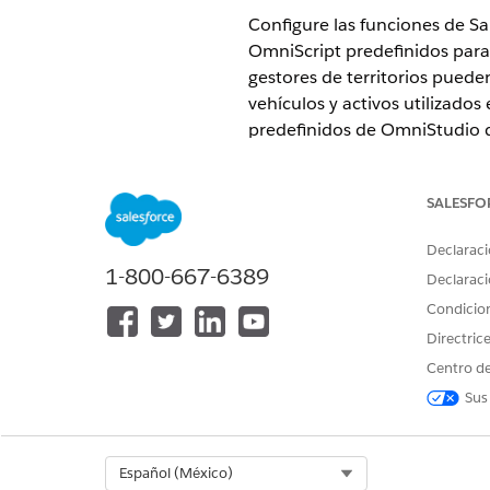
Configure las funciones de Sa
OmniScript predefinidos para 
gestores de territorios pueden 
vehículos y activos utilizado
predefinidos de OmniStudio d
requisitos de negocio.
SALESFO
Puede ampliar la
NOTA
Automotive Cloud. Ase
Declaraci
configuraciones y func
1-800-667-6389
Declaraci
Condicio
Crear conjuntos de permisos
Directric
Cree un conjunto de permisos
recursos de servicio para una
Centro de
OmniScripts, DataRaptors y F
Sus
Asignar permisos de objeto 
Asigne permisos a sus usuario
vehículos. También debe conf
Select Org
Español (México)