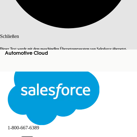
Suche
Schließen
Dieser Text wurde mit dem maschinellen Übersetzungssystem von Salesforce übersetzt.
Automotive Cloud
Zu Englisch wechseln
Nicht jetzt
Weitere Details finden Sie
hier
.
Schließen
Schließen
1-800-667-6389