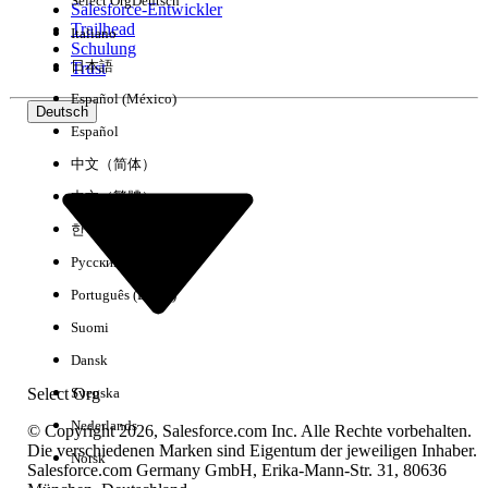
Select Org
Deutsch
Salesforce-Entwickler
Trailhead
Italiano
Erfahrung
Schulung
日本語
Trust
Español (México)
Deutsch
Español
Alle löschen
Fertig
中文（简体）
中文（繁體）
한국어
Русский
Português (Brasil)
Suomi
Dansk
Select Org
Svenska
Nederlands
© Copyright 2026, Salesforce.com Inc. Alle Rechte vorbehalten.
Die verschiedenen Marken sind Eigentum der jeweiligen Inhaber.
Norsk
Salesforce.com Germany GmbH, Erika-Mann-Str. 31, 80636
Keine Ergebnisse