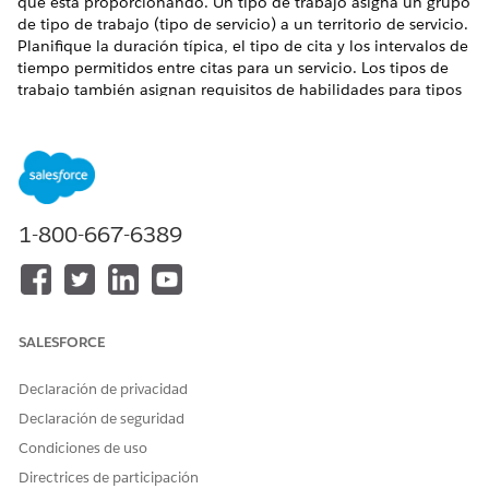
que está proporcionando. Un tipo de trabajo asigna un grupo
de tipo de trabajo (tipo de servicio) a un territorio de servicio.
Planifique la duración típica, el tipo de cita y los intervalos de
tiempo permitidos entre citas para un servicio. Los tipos de
trabajo también asignan requisitos de habilidades para tipos
de servicio específicos para garantizar que los usuarios
pueden crear citas únicamente con recursos de servicio que
tienen las habilidades necesarias.
EDICIONES NECESARIAS
1-800-667-6389
Disponible en:
Enterprise Edition
,
Unlimited Edition
y
Developer Edition
PERMISOS DE USUARIO NECESARIOS
SALESFORCE
Para crear tipos de trabajo:
Crear acceso en Tipo de
trabajo
Declaración de privacidad
En la aplicación Configuración de Lightning Scheduler, en
Declaración de seguridad
la ficha Tipos de trabajo, haga clic en
Nuevo
.
Condiciones de uso
Introduzca un nombre que facilite a los usuarios la
Directrices de participación
comprensión del tipo de servicio que está