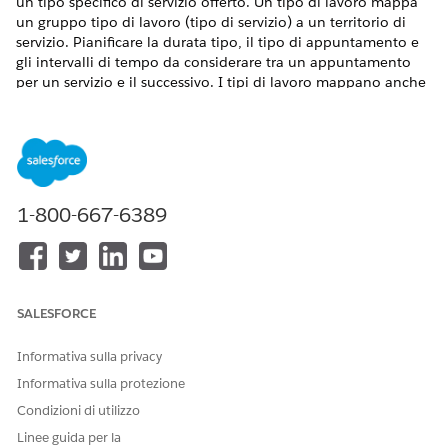
un tipo specifico di servizio offerto. Un tipo di lavoro mappa
un gruppo tipo di lavoro (tipo di servizio) a un territorio di
servizio. Pianificare la durata tipo, il tipo di appuntamento e
gli intervalli di tempo da considerare tra un appuntamento
per un servizio e il successivo. I tipi di lavoro mappano anche
i requisiti di competenza per tipi di servizi specifici per
garantire che gli utenti possano creare appuntamenti solo
con le risorse di servizio in possesso delle competenze
necessarie.
VERSIONI (EDITION) RICHIESTE
1-800-667-6389
Disponibile in:
Enterprise Edition
,
Unlimited Edition
e
Developer Edition
.
AUTORIZZAZIONI UTENTE RICHIESTE
SALESFORCE
Per creare tipi di lavoro:
Accesso in creazione per i
Informativa sulla privacy
tipi di lavoro
Informativa sulla protezione
Nella scheda Tipi di lavoro dell'app Impostazione di
Condizioni di utilizzo
Salesforce Scheduler, fare clic su
Nuovo
.
Linee guida per la
Immettere un nome che aiuti gli utenti a capire il tipo di