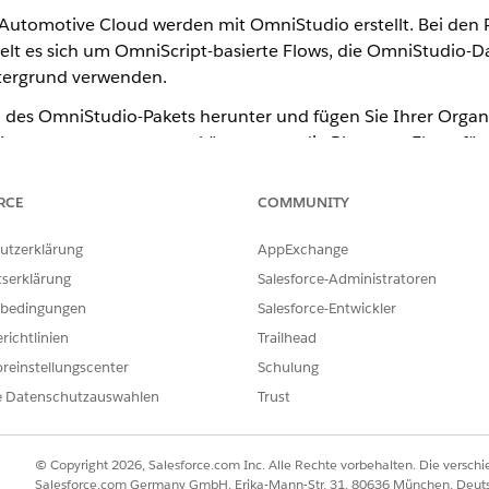
Automotive Cloud werden mit OmniStudio erstellt. Bei den 
elt es sich um OmniScript-basierte Flows, die OmniStudio-
ntergrund verwenden.
n des OmniStudio-Pakets herunter und fügen Sie Ihrer Organ
e Komponenten anpassen können, um die Planungs-Flows für 
RCE
COMMUNITY
Sie die Einstellung der Laufzeit von verwalteten Paketen, um mehr
utzerklärung
AppExchange
n. Kunden können die OmniStudio-Komponenten duplizieren, um s
rn.
tserklärung
Salesforce-Administratoren
bedingungen
Salesforce-Entwickler
r die Automotive-Planung
richtlinien
Trailhead
ter Flow, der Benutzern dabei hilft, einen komplexen Geschäftsproz
reinstellungscenter
Schulung
führte Flow für die Planung von Testfahrten als auch der geführte 
e Datenschutzauswahlen
Trust
tellt. Diese OmniScripts enthalten auch zwei wiederverwendbare Om
inzeitfenster auswählen können. Passen Sie die vier vordefinierten
ngen oder das Erscheinungsbild der geführten Flows ändern möchte
© Copyright 2026, Salesforce.com Inc. Alle Rechte vorbehalten. Die versch
die Automotive-Planung
Salesforce.com Germany GmbH, Erika-Mann-Str. 31, 80636 München, Deut