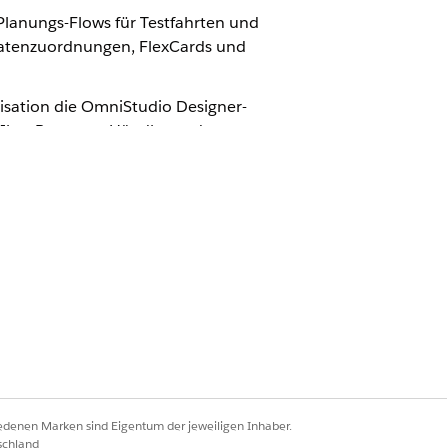
Planungs-Flows für Testfahrten und
Datenzuordnungen, FlexCards und
isation die OmniStudio Designer-
Ihre Benutzer, Händler und
ere Versionen von OmniScripts und
tandardmäßige OmniStudio-Inhalte zu
ess in wenigen einfachen Schritten
Flow für Fahrzeugservicetermine wird
niScripts, mit denen Benutzer einen
 OmniScripts an, wenn Sie die
n.
iedenen Marken sind Eigentum der jeweiligen Inhaber.
schland