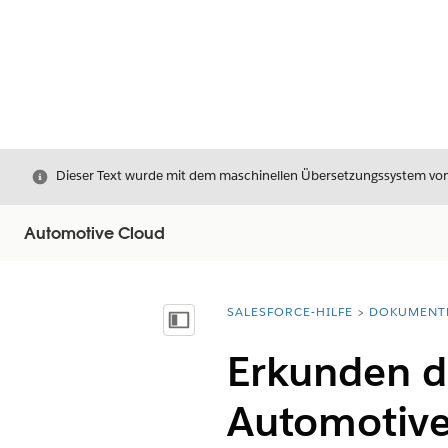
Schließen
Dieser Text wurde mit dem maschinellen Übersetzungssystem von S
Automotive Cloud
SALESFORCE-HILFE
DOKUMENT
Sie befinden sich hier:
Inhalt anzeigen
Erkunden d
Automotive