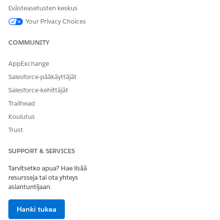
suorittamaan monimutkaisen liiketoimintaprosessin
Evästeasetusten keskus
muutamalla yksinkertaisella vaiheella. Testisuoritusten ja
Your Privacy Choices
ajoneuvopalvelutapaamisten ajoittamiseen tarkoitetut
ohjatut kulut on laadittu käyttämällä omniscripteja. Nämä
COMMUNITY
omniskriptit sisältävät myös kaksi uudelleenkäytettävää
omniskriptiä, jotka auttavat käyttäjiä valitsemaan
AppExchange
jälleenmyyjän sijainnin ja tapaamisen ajan. Mukauta
Salesforce-pääkäyttäjät
neljää esimääritettyä omniskriptiä, jos haluat muokata
ajoituslogiikkaa, vahvistuksia tai opastettujen kulkujen
Salesforce-kehittäjät
ulkoasua.
Trailhead
Esimääritetyt FlexCards Automotive Schedulerille
Koulutus
Flexcard näyttää tietoja OmniScript-pohjaisessa kulussa ja
Trust
auttaa käyttäjiä suorittamaan tiettyjä toimintoja ruudulla.
Testisuoritusten ja ajoneuvopalvelutapaamisten
SUPPORT & SERVICES
ajoittamiseen käytetyt ohjatut kulut sisältävät useita flex-
kortteja, jotka määrittävät kulun vaiheiden ulkoasun.
Tarvitsetko apua? Hae lisää
resursseja tai ota yhteys
Mukauta esimääritettyjä flex-kortteja, jos haluat muokata
asiantuntijaan.
käyttäjälle näytettävien tietojen tyyppiä ja sisällön yleistä
muotoilua.
Hanki tukea
Esimääritetyt integraatiotoimenpiteet Automotive