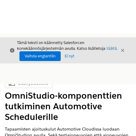
Tämä teksti on käännetty Salesforcen
konekäännösjärjestelmän avulla. Katso lisätietoja
täältä
.
Sulje
Sulje
Sulje
Vaihda englantiin
Ei nyt
Sisällysluettelo
Näytä sisällysluettelo
OmniStudio-komponenttien
tutkiminen Automotive
Schedulerille
Tapaamisten ajoituskulut Automotive Cloudissa luodaan
OmniStudion avulla. Sekä testiajoneuvojen että ajoneuvojen