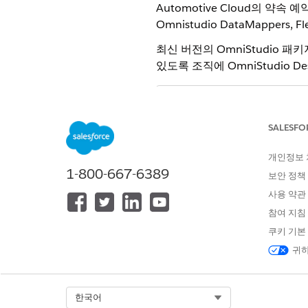
Automotive Cloud의 약
Omnistudio DataMappers
최신 버전의 OmniStudio 
있도록 조직에 OmniStudio D
관리 패키지 런타임 설
노트
여 표준 OmniStudi
SALESFO
사전 정의된 Automotive Sched
개인정보
Omniscript는 사용자가 몇
1-800-667-6389
보안 정책
예약하기 위한 두 안내 플로는 Om
사용 약관
데 도움이 되는 재사용 가능한 2
사전 정의된 OmniScript를 
참여 지침
쿠키 기본
사전 정의된 Automotive Sched
FlexCard는 OmniScri
귀하
위한 안내 플로에 플로 내 단계의
일반 서식을 수정하려면 사전 정의
Select Org
한국어
사전 정의된 Automotive Sch