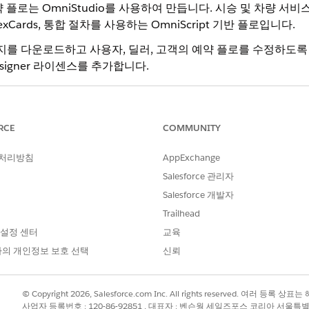
속 예약 플로는 OmniStudio를 사용하여 만듭니다. 시승 및 차량 
, FlexCards, 통합 절차를 사용하는 OmniScript 기반 플로입니다.
패키지를 다운로드하고 사용자, 딜러, 고객의 예약 플로를 수정하도
esigner 라이센스를 추가합니다.
정을 비활성화하여 여러 버전의 OmniScript 및 FlexCard를 만듭니다.
o 콘텐츠를 확장하고 수정할 수 있습니다.
RCE
COMMUNITY
uler의 OmniScript
 처리방침
AppExchange
 가지 간단한 단계에서 복잡한 비즈니스 프로세스를 완료할 수 있는 안내 플
Salesforce 관리자
niScript를 사용하여 구축합니다. 또한 해당 OmniScript에는 사용
Salesforce 개발자
개의 OmniScript가 포함되어 있습니다. 예약 논리, 유효성 검사 또는
사용자 정의합니다.
Trailhead
 설정 센터
교육
uler의 FlexCard
pt 기반 플로에 정보를 표시하고 사용자가 화면에서 특정 작업을 수행하는 것을 
의 개인정보 보호 선택
신뢰
 모양과 느낌을 결정하는 여러 개의 FlexCard가 포함되어 있습니다. 
된 FlexCard를 사용자 정의합니다.
© Copyright 2026, Salesforce.com Inc. All rights reserved. 여러 등
eduler의 통합 절차
사업자 등록번호 : 120-86-92851 , 대표자 : 벤슨웡 세일즈포스 코리아 서울특