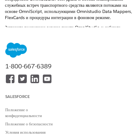
служебных встреч транспортного средства являются потоками на
основе OmniScript, использующими Omnistudio Data Mappers,
FlexCards и процедуры интеграции в фоновом режиме.
Загрузите последнюю версию пакета OmniStudio и добавьте
лицензию OmniStudio Designer в организацию, чтобы настроить
эти компоненты для изменения потоков планирования для
пользователей, дилеров и клиентов.
1-800-667-6389
Чтобы создать несколько версий мультискриптов
ПРИМЕЧАНИЕ
и flexcard, выключите параметр «Среда выполнения
управляемого пакета». Клиенты могут клонировать компоненты
SALESFORCE
Omnistudio для расширения и изменения стандартного
содержимого OmniStudio.
Положение о
конфиденциальности
Предопределенные мультискрипты для Automotive
Положение о безопасности
Scheduler
Условия использования
Мультискрипт — это управляемый поток, помогающий