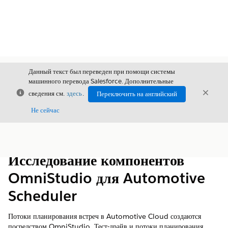
Данный текст был переведен при помощи системы
машинного перевода Salesforce. Дополнительные
Закрыть
Закры
сведения см.
здесь
.
Переключить на английский
Закрыт
Не сейчас
Содержание
Показать содержание
Исследование компонентов
OmniStudio для Automotive
Scheduler
Потоки планирования встреч в Automotive Cloud создаются
посредством OmniStudio. Тест-драйв и потоки планирования