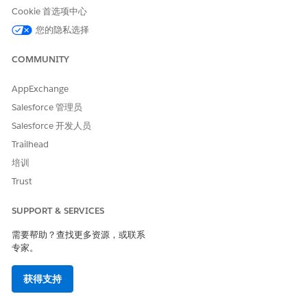
幕上执行某些操作。用于安排试驾和车辆服务预约的引导流包括
Cookie 首选项中心
多个 Flexcard，它们确定了流中各个步骤的外观和感觉。如果
您的隐私选择
您想要修改向用户显示的信息类型和内容的通用格式，请自定义
预定义 Flexcard。
COMMUNITY
适用于 Automotive Scheduler 的预定义集成程序
集成程序帮助您保存、检索和操作数据，以便在 OmniScript 中
AppExchange
使用。用于安排试驾和车辆服务预约的引导流都包含多个集成程
Salesforce 管理员
序。集成程序处理来自多个来源的数据，并使用多个
Salesforce 开发人员
DataRaptor 将转换后的数据发送到 Salesforce Scheduler
API。如果您想要修改发送到 API 的数据类型，请自定义预定义
Trailhead
集成程序。
培训
适用于 Automotive Scheduler 的预定义 Omnistudio 数据映
Trust
射器
Omnistudio Data Mapper 是一种映射工具，使您能够提取、
SUPPORT & SERVICES
转换和加载 Salesforce 数据以在 OmniScript 中使用。用于安
需要帮助？查找更多资源，或联系
排试驾和车辆服务预约的引导流都包括多个数据映射器。数据映
专家。
射器从对象中读取数据，根据用户的选择捕获新的和更改的数
据，并将转换后的数据写回 FlexCard、集成程序和
获得支持
Omniscript。如果要在提取和转换过程中修改 JSON 输出的输
入参数，或者要在加载过程中修改 JSON 输出字段映射，请自