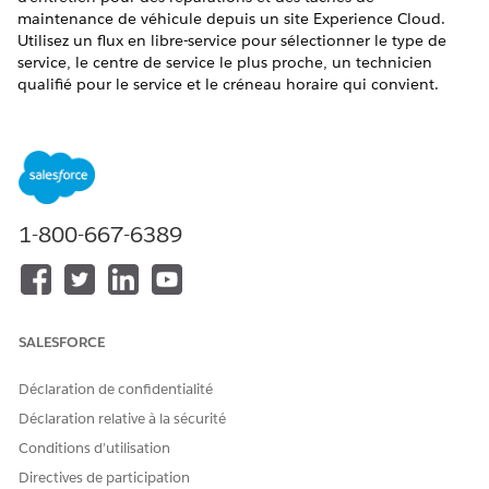
maintenance de véhicule depuis un site Experience Cloud.
Utilisez un flux en libre-service pour sélectionner le type de
service, le centre de service le plus proche, un technicien
qualifié pour le service et le créneau horaire qui convient.
ÉDITIONS REQUISES
Disponible avec :
Enterprise
Edition,
Unlimited
Edition et
Developer
Edition
1-800-667-6389
AUTORISATIONS UTILISATEUR REQUISES
Pour planifier un entretien
Accès Créer sur Rendez-vous
de véhicule :
de service
SALESFORCE
Dans le Lanceur d’application, recherchez et sélectionnez
Véhicules
.
Déclaration de confidentialité
Ouvrez un enregistrement depuis la vue de liste.
Déclaration relative à la sécurité
Cliquez sur
, puis sur
Planifier rendez-vous de
Conditions d’utilisation
service
.
Directives de participation
Sélectionnez le type de service voulu.