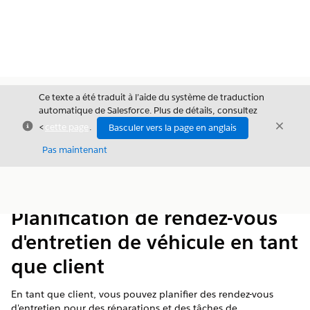
Ce texte a été traduit à l’aide du système de traduction
automatique de Salesforce. Plus de détails, consultez
Fermer
Ferme
<
cette page
.
Basculer vers la page en anglais
Fermer
Pas maintenant
Table des
Afficher la table des matières
matières
Planification de rendez-vous
d'entretien de véhicule en tant
que client
En tant que client, vous pouvez planifier des rendez-vous
d'entretien pour des réparations et des tâches de