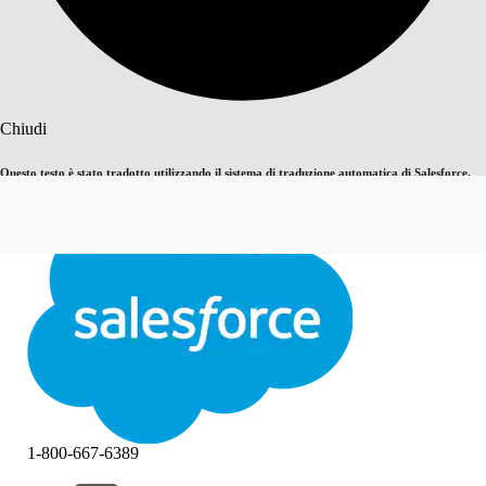
Cerca
Chiudi
Questo testo è stato tradotto utilizzando il sistema di traduzione automatica di Salesforce.
Passa all'inglese
Non ora
Ulteriori dettagli sono disponibili
qui
.
Chiudi
Chiudi
1-800-667-6389