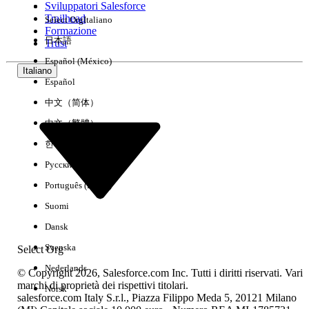
Sviluppatori Salesforce
Trailhead
Select Org
Italiano
Esperienza
Formazione
日本語
Trust
Español (México)
Italiano
Español
Cancella tutto
Chiudi
中文（简体）
中文（繁體）
한국어
Русский
Português (Brasil)
Suomi
Dansk
Svenska
Select Org
Nederlands
© Copyright 2026, Salesforce.com Inc. Tutti i diritti riservati. Vari
marchi di proprietà dei rispettivi titolari.
Norsk
salesforce.com Italy S.r.l., Piazza Filippo Meda 5, 20121 Milano
Nessun risultato