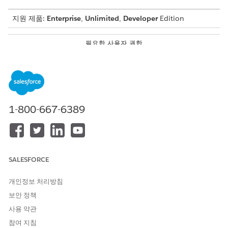
지원 제품:
Enterprise
,
Unlimited
,
Developer
Edition
필요한 사용자 권한
차량 서비스 예약:
서비스 약속에 대한 액세스 만
들기
앱 시작 관리자에서
차량
을 검색하여 선택합니다.
목록 보기에서 레코드를 엽니다.
1-800-667-6389
및
서비스 약속
을 차례로 클릭합니다.
원하는 서비스 유형을 선택합니다.
차량 서비스 범주의 모든 활성 작업 유형 그룹이 표시됩니다.
다음
을 클릭합니다.
SALESFORCE
딜러의 이름 또는 구/군/시를 입력하여 서비스 센터 위치를 검
색합니다.
개인정보 처리방침
서비스 영역 레코드의 이름 및 구/군/시 필드는 플로에서 관련
보안 정책
레코드를 찾는 데 사용됩니다.
딜러 위치를 선택합니다.
사용 약관
다음
을 클릭합니다.
참여 지침