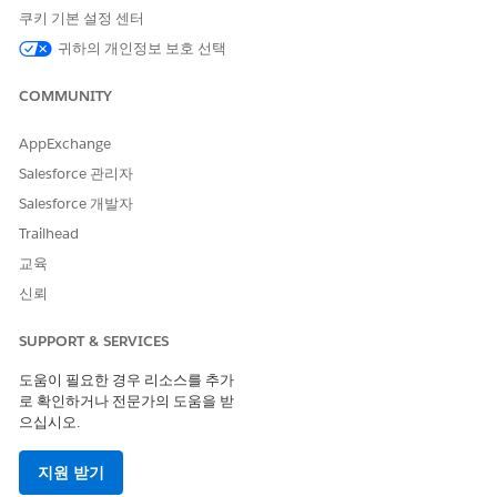
서비스를 수행하는 기술자를 선택합니다.
쿠키 기본 설정 센터
딜러의 서비스 영역에 대한 특정 작업 유형과 기술이 일치하는
모든 기술자 유형의 서비스 자원이 표시됩니다.
귀하의 개인정보 보호 선택
다음
을 클릭합니다.
차량 서비스 약속이 예약된 날짜 및 시간을 선택합니다.
COMMUNITY
표시되는 시간 슬롯은 서비스 담당자의 가용성에 따라 결정됩니
다.
AppExchange
다음
을 클릭합니다.
Salesforce 관리자
약속 세부 사항을 검토하고 필요한 경우 메모를 입력합니다.
Salesforce 개발자
예약을 완료하려면
확인
을 클릭합니다.
Trailhead
약속이 예약되면 다음 화면에 확인 메시지가 표시됩니다.
교육
차량 레코드의 관련 항목 탭에서 예약, 진행 중, 완료 서비스 약속 목
록을 볼 수 있습니다.
신뢰
SUPPORT & SERVICES
도움이 필요한 경우 리소스를 추가
이 기사를 통해 문제를 해결했습니까?
로 확인하거나 전문가의 도움을 받
개선을 위한 의견을 보내주세요.
으십시오.
예
아니요
지원 받기