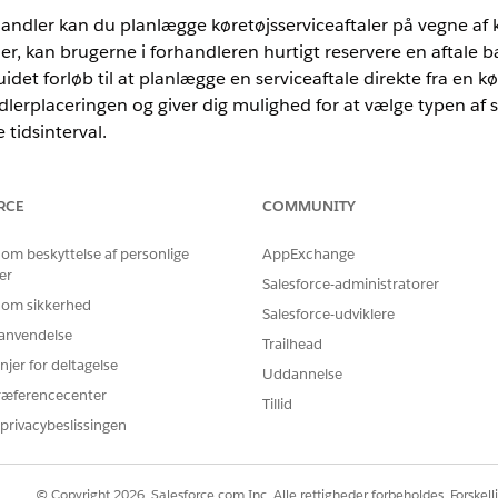
andler kan du planlægge køretøjsserviceaftaler på vegne af 
er, kan brugerne i forhandleren hurtigt reservere en aftale 
det forløb til at planlægge en serviceaftale direkte fra en kø
dlerplaceringen og giver dig mulighed for at vælge typen af 
tidsinterval.
RCE
COMMUNITY
ted
og
Developer
Edition
 om beskyttelse af personlige
AppExchange
er
BRUGERTILLADELSER PÅKRÆVET
Salesforce-administratorer
 om sikkerhed
Salesforce-udviklere
sservice:
Opret adgang på serviceaftal
r anvendelse
Trailhead
filregistrering, der er knyttet til forhandlerens konto, er link
njer for deltagelse
Uddannelse
eringer for arbejdstypegruppe for kategori Køretøjsservice er 
ræferencecenter
Tillid
privacybeslissingen
ra
Appstarter.
sningen.
© Copyright 2026, Salesforce.com Inc. Alle rettigheder forbeholdes. Forskell
æg serviceaftale
.