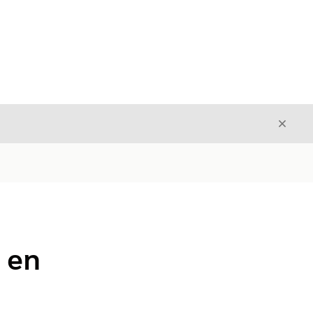
Luk
Luk
 en