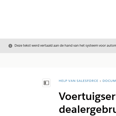
Sluiten
Deze tekst werd vertaald aan de hand van het systeem voor automa
HELP VAN SALESFORCE
DOCUM
U bent hier:
Inhoudsopgave weergeven
Voertuigser
dealergebr