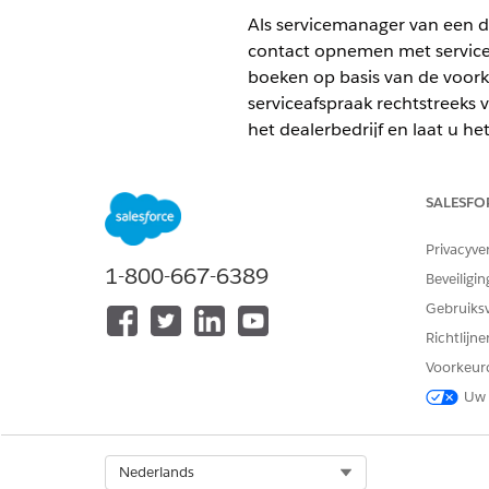
Als servicemanager van een d
contact opnemen met servicepr
boeken op basis van de voor
serviceafspraak rechtstreeks
het dealerbedrijf en laat u he
van de klant selecteren.
VEREISTE EDITIONS
SALESFO
Beschikbaar in:
Enterprise
,
Unli
Privacyve
1-800-667-6389
Beveiligin
Gebruiks
Een voertuigservice plannen:
Richtlijn
Voorkeur
Zorg ervoor dat de aan het ac
Uw 
Zorg er ook voor dat alle ver
gekoppeld.
Select Org
Nederlands
Zoek via de Appstarter naar
V