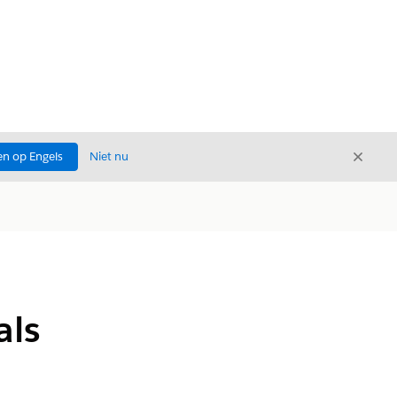
Sluite
n op Engels
Niet nu
Sluiten
als