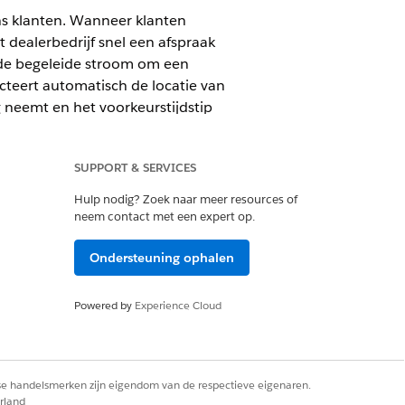
ns klanten. Wanneer klanten
 dealerbedrijf snel een afspraak
rde begeleide stroom om een
cteert automatisch de locatie van
ng neemt en het voorkeurstijdstip
SUPPORT & SERVICES
Hulp nodig? Zoek naar meer resources of
neem contact met een expert op.
Ondersteuning ophalen
spraak
Powered by
Experience Cloud
oppeld aan een serviceterritorium.
aan dat serviceterritorium zijn
rse handelsmerken zijn eigendom van de respectieve eigenaren.
rland