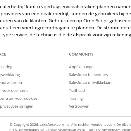
ealerbedrijf kunt u voertuigserviceafspraken plannen name
oviders van een dealerbedrijf, kunnen de gebruikers bij het
keuren van de klanten. Gebruik een op OmniScript gebasee
 vanuit een voertuigrecordpagina te plannen. De stroom dete
t type service, de technicus die de afspraak voor zijn rekeni
RCE
COMMUNITY
mited
en
Developer
Edition.
rklaring
AppExchange
gsverklaring
Salesforce-beheerders
BENODIGDE GEBRUIKERSMACHTIGINGEN
voorwaarden
Salesforce-ontwikkelaars
en voor deelname
Trailhead
Maaktoegang voor Serviceaf
centrum voor cookies
Training
count van de dealer gekoppelde bedrijfsprofielrecord is gek
privacybeslissingen
Vertrouwen
eiste werktypengroeprecords van de categorie Voertuigservice 
© Copyright 2026, salesforce.com inc. Alle rechten voorbehouden. De dive
oertuigen
en selecteer dit.
SFDC Netherlands BV, Gustav Mahlerlaan 2970, 1081 LA, Amsterdam, Nede