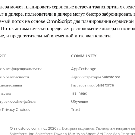
ера может планировать сервисные встречи транспортных средст
г в дилере, пользователи в дилере могут быстро забронировать 
емый поток на основе OmniScript для планирования сервисной
. Поток автоматически определяет расположение дилера и позво
че, и предпочтительный временной интервал клиента.
RCE
COMMUNITY
ition,
Unlimited
Edition и
Developer
Edition.
е о конфиденциальности
AppExchange
НЕОБХОДИМЫЕ ПОЛНОМОЧИЯ ПОЛЬЗОВАТЕЛЯ
 о безопасности
Администраторы Salesforce
спользования
Разработчики Salesforce
ранспортного средства:
Создание доступа к сервисной 
частия
Trailhead
рофиля, связанная с организацией дилера, связана с сервисной те
троек cookie-файлов
Обучение
пов работы категории «Сервис транспортного средства» связаны
r Privacy Choices
Trust
 найдите и выберите «
Транспортные средства
».
редставлении.
© salesforce.com, inc., 2026 гг. Все права защищены. Упомянутые товарные з
Salesforce, Inc. Salesforce Tower, 415 Mission Street, 3rd Floor, San Francis
планировать сервисную встречу»
.