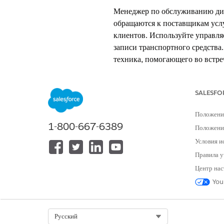
Менеджер по обслуживанию дил
обращаются к поставщикам услу
клиентов. Используйте управля
записи транспортного средства
техника, помогающего во встре
ТРЕБУЕМЫЕ ВЕРСИИ
SALESFO
Доступно в версиях:
Enterprise
Ed
Положени
1-800-667-6389
Положение
Условия и
Для планирования обслуживания т
Правила у
Убедитесь, что запись бизнес-п
Центр нас
обязательные записи группы ти
You
В средстве запуска приложений
Откройте запись в списковом п
Select Org
Русский
Нажмите
и нажмите
«За