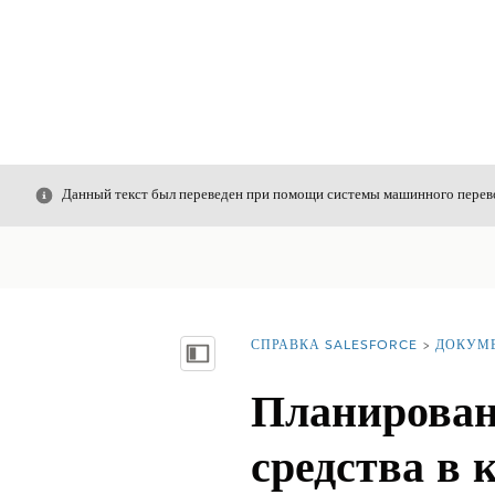
Закрыть
Данный текст был переведен при помощи системы машинного перево
СПРАВКА SALESFORCE
ДОКУМ
Вы находитесь здесь:
Показать содержание
Планирован
средства в 