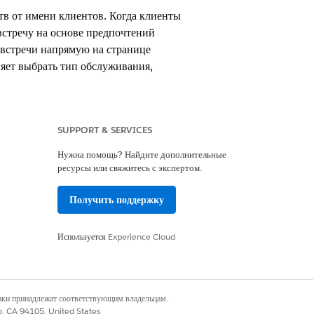
в от имени клиентов. Когда клиенты
встречу на основе предпочтений
 встречи напрямую на странице
ляет выбрать тип обслуживания,
SUPPORT & SERVICES
Нужна помощь? Найдите дополнительные
ресурсы или свяжитесь с экспертом.
Получить поддержку
встрече
рриторией. Также убедитесь, что все
Используется
Experience Cloud
 с этой сервисной территорией.
наки принадлежат соответствующим владельцам.
co, CA 94105, United States