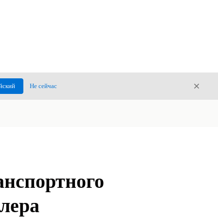
Закры
йский
Не сейчас
Закрыт
анспортного
илера