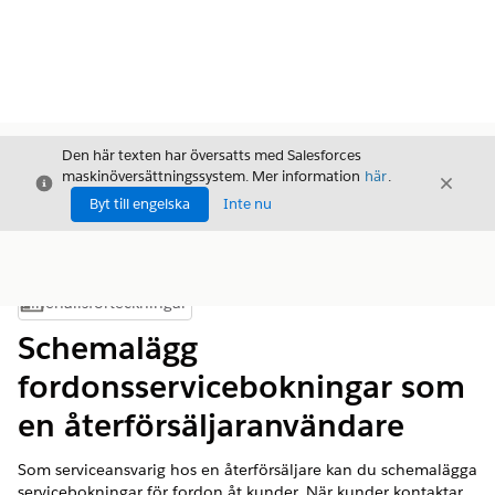
Den här texten har översatts med Salesforces
maskinöversättningssystem. Mer information
här
.
Stäng
Stäng
Stäng
Byt till engelska
Inte nu
Innehållsförteckningar
Visa innehållsförteckning
Schemalägg
fordonsservicebokningar som
en återförsäljaranvändare
Som serviceansvarig hos en återförsäljare kan du schemalägga
servicebokningar för fordon åt kunder. När kunder kontaktar