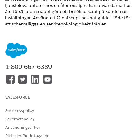
tjänsteleverantörer hos en återförsäljare kan användarna hos
återförsäljaren snabbt göra ett besök baserat på kundernas
inställningar. Använd ett OmniScript-baserat guidat flöde för
att schemalägga en servicebokning direkt från en
fordonspostsida. Flödet upptäcker automatiskt
återförsäljarens plats och låter dig välja typ av service,
teknikern som hjälper till med bokningen och kundens
föredragna tidslucka.
VERSIONER SOM KRÄVS
1-800-667-6389
Tillgängliga i:
Enterprise
,
Unlimited
och
Developer
Editions.
ANVÄNDARBEHÖRIGHETER SOM KRÄVS FÖR ATT
SALESFORCE
Schemalägga en
Skapa åtkomst för
fordonsservice:
Servicebokning
Sekretesspolicy
Se till att verksamhetsprofilposten som är associerad med
Säkerhetspolicy
återförsäljarens konto är länkad till ett serviceområde. Se även
Användningsvillkor
till att alla obligatoriska arbetstypgruppposter i kategorin
Fordonsservice är länkade till det serviceområdet.
Riktlinjer för deltagande