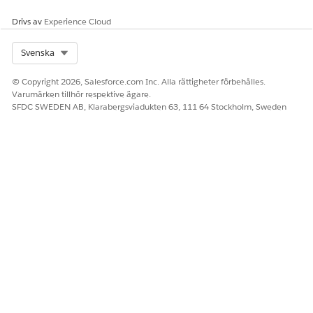
Om bokningen är schemalagd ser du ett
Drivs av
Experience Cloud
bekräftelsemeddelande på nästa skärm.
Du kan se listan över schemalagda, pågående och slutförda
Select Org
Svenska
servicebokningar på fliken Relaterat i fordonsposten.
© Copyright 2026, Salesforce.com Inc. Alla rättigheter förbehålles.
Varumärken tillhör respektive ägare.
SFDC SWEDEN AB, Klarabergsviadukten 63, 111 64 Stockholm, Sweden
LÖSTE DENNA ARTIKEL DITT PROBLEM?
Berätta för oss vad vi kan förbättra!
Ja
Nej