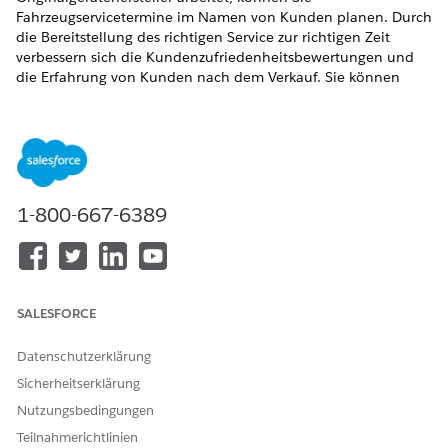
Fahrzeugservicetermine im Namen von Kunden planen. Durch
die Bereitstellung des richtigen Service zur richtigen Zeit
verbessern sich die Kundenzufriedenheitsbewertungen und
die Erfahrung von Kunden nach dem Verkauf. Sie können
einen geführten OmniScript-basierten Flow verwenden, um
einen Servicetermin direkt auf einer Fahrzeug-Datensatzseite
zu planen. Wählen Sie das Servicecenter, den Servicetyp, den
Techniker, der den Service ausführt, und das bevorzugte
Zeitfenster des Kunden.
ERFORDERLICHE EDITIONEN
1-800-667-6389
Verfügbarkeit:
Enterprise
,
Unlimited
und
Developer
Edition
ERFORDERLICHE BENUTZERBERECHTIGUNGEN
SALESFORCE
Planen eines
Erstellzugriff auf
Datenschutzerklärung
Fahrzeugservice:
Servicetermine
Sicherheitserklärung
Stellen Sie sicher, dass die Unternehmensprofil-Datensätze mit
Nutzungsbedingungen
aktiven Serviceregions-Datensätzen für alle Händleraccounts
verknüpft sind, die Reparatur- und Wartungsservices für
Teilnahmerichtlinien