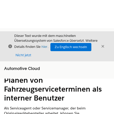
Dieser Text wurde mit dem maschinellen
Übersetzungssystem von Salesforce übersetzt. Weitere
Schließen
Schli
Details finden Sie
hier
.
Zu Englisch wechseln
Schließ
Nicht jetzt
Automotive Cloud
Inhalt
Inhalt anzeigen
Planen von
Fahrzeugserviceterminen als
interner Benutzer
Als Serviceagent oder Servicemanager, der beim
Originalgerätehersteller arbeitet, können Sie