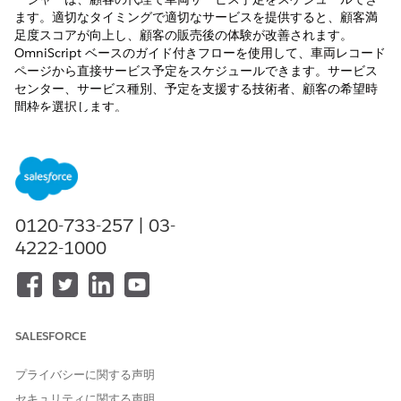
ます。適切なタイミングで適切なサービスを提供すると、顧客満
足度スコアが向上し、顧客の販売後の体験が改善されます。
OmniScript ベースのガイド付きフローを使用して、車両レコード
ページから直接サービス予定をスケジュールできます。サービス
センター、サービス種別、予定を支援する技術者、顧客の希望時
間枠を選択します。
必要なエディション
使用可能なエディション:
Enterprise
Edition、
Unlimited
Edition、および
Developer
Edition。
0120-733-257 | 03-
必要なユーザー権限
4222-1000
車両サービスをスケジュール
サービス予定に対する「作
する
成」アクセス権
車両の修理とメンテナンスサービスを提供するすべての販売業者
SALESFORCE
取引先の有効なサービステリトリーレコードにビジネスプロファ
イルレコードがリンクされていることを確認します。また、[車両
プライバシーに関する声明
サービス] カテゴリの必須の作業種別グループレコードがすべてそ
のサービステリトリーにリンクされていることも確認します。
セキュリティに関する声明