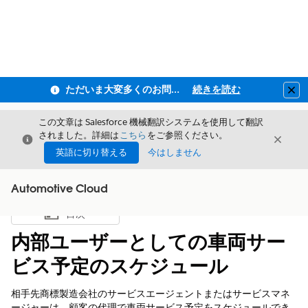
ただいま大変多くのお問い合わせをいただいており、ご連絡までにお時間を頂戴しております
続きを読む
Clo
この文章は Salesforce 機械翻訳システムを使用して翻訳
されました。詳細は
こちら
をご参照ください。
閉じる
閉じ
閉じる
英語に切り替える
今はしません
Automotive Cloud
目次
目次を表示
内部ユーザーとしての車両サー
ビス予定のスケジュール
相手先商標製造会社のサービスエージェントまたはサービスマネ
ージャーは、顧客の代理で車両サービス予定をスケジュールでき