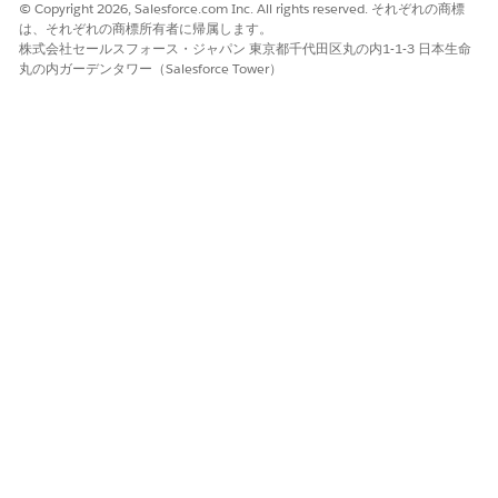
© Copyright 2026, Salesforce.com Inc. All rights reserved. それぞれの商標
表示される時間枠は、サービス担当者の対応可能状況に基づき
は、それぞれの商標所有者に帰属します。
ます。
株式会社セールスフォース・ジャパン 東京都千代田区丸の内1-1-3 日本生命
[次へ]
をクリックします。
丸の内ガーデンタワー（Salesforce Tower）
予定の詳細を確認し、必要に応じてメモを入力します。
予約を完了するには、
[確認]
をクリックします。
予定がスケジュールされている場合、次の画面に確認メッセー
ジが表示されます。
車両レコードの [Vehicle Service Appointments (車両サービス予
定)] 関連リストまたは [サービス予定] ページに移動して、スケジ
ュール済み予定のリストを表示します。
この記事で問題は解決されましたか?
ご意見をお待ちしております。
はい
いいえ