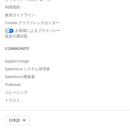
利用規約
アプリケーションランチャーで、
[車両]
を検索して選択しま
す。
参加ガイドライン:
リストビューからレコードを開きます。
Cookie プリファレンスセンター
お客様によるプライバシー
をクリックし、
[サービス予定をスケジュール]
をクリッ
設定の選択肢
クします。
顧客に必要なサービス種別を選択します。
COMMUNITY
[車両サービス] カテゴリのすべての有効な作業種別グループが
表示されます。
AppExchange
[次へ]
をクリックします。
サービステリトリーに関連する販売業者の名前や市区郡を入力
Salesforce システム管理者
して、サービスセンターのロケーションを検索します。
Salesforce 開発者
サービステリトリーレコードの [名前] 項目と [市区郡] 項目
Trailhead
は、関連レコードを検索するためにフローで使用されます。
販売業者のロケーションを選択します。
トレーニング
[次へ]
をクリックします。
トラスト
サービスを実行する技術者を選択します。
販売業者のサービステリトリーの特定の作業種別とスキルが一
致するすべてのサービスリソースが表示されます。
Select Org
日本語
[次へ]
をクリックします。
車両サービス予定をスケジュールする日時を選択します。