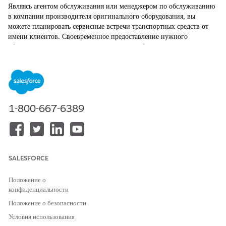
Являясь агентом обслуживания или менеджером по обслуживанию
в компании производителя оригинального оборудования, вы
можете планировать сервисные встречи транспортных средств от
имени клиентов. Своевременное предоставление нужного
обслуживания повышает оценки качества обслуживания клиентов и
улучшает работу клиента после продажи. Вы можете использовать
управляемый поток на основе OmniScript для планирования
сервисной встречи напрямую на странице записи транспортного
средства. Выберите сервисный центр, тип обслуживания, техника,
помогающего во встрече, и предпочтительный временной интервал
1-800-667-6389
клиента.
ТРЕБУЕМЫЕ ВЕРСИИ
Доступно в версиях:
Enterprise
Edition,
Unlimited
Edition и
Developer
Edition.
SALESFORCE
Положение о
НЕОБХОДИМЫЕ ПОЛНОМОЧИЯ ПОЛЬЗОВАТЕЛЯ
конфиденциальности
Для планирования
Создание доступа к сервисной
Положение о безопасности
обслуживания транспортного
встрече
средства:
Условия использования