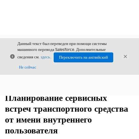
Данный текст был переведен при помощи системы
машинного перевода Salesforce. Дополнительные
Закрыть
Закры
сведения см.
здесь
.
Переключить на английский
Закрыт
Не сейчас
Содержание
Показать содержание
Планирование сервисных
встреч транспортного средства
от имени внутреннего
пользователя