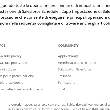
guendo tutte le operazioni preliminari e di impostazione nece
tazione di Salesforce Scheduler. L'app Impostazione di Sal
stazione che consente di eseguire le principali operazioni d
ioni nella sequenza consigliata e di trovare anche gli articoli
STE
n
,
Unlimited Edition
e
Developer Edition
.
RCE
COMMUNITY
AUTORIZZAZIONI UTENTE RICHIESTE
a sulla privacy
AppExchange
va sulla protezione
Amministratori Salesforce
Personalizza applicazione
 di utilizzo
Sviluppatori Salesforce
e responsabili di territori, responsabili delle vendite e responsabili 
da per la partecipazione
Trailhead
tazione di Salesforce Scheduler, eseguire i passaggi seguenti:
eferenze cookie
Formazione
 Ricerca veloce, immettere
e quindi selezionare
Gesto
Gestore app
ue scelte in materia di privacy
Trust
ng Experience, fare clic sulla freccia del menu a discesa accanto a
ne, fare clic su
Profili utente
.
© Copyright 2026, Salesforce.com Inc. Tutti i diritti riservati. Vari marchi di pro
esiderati in Profili selezionati e salvare le modifiche.
salesforce.com Italy S.r.l., Piazza Filippo Meda 5, 20121 Milano (MI) Capit