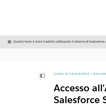
Chiudi
Questo testo è stato tradotto utilizzando il sistema di traduzione 
GUIDA DI SALESFORCE
DOCUM
Ti trovi qui:
Mostra sommario
Accesso all
Salesforce 