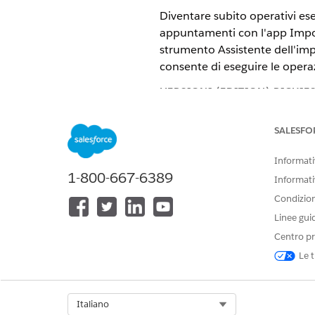
Diventare subito operativi ese
appuntamenti con l'app Impos
strumento Assistente dell'impo
consente di eseguire le operaz
VERSIONI (EDITION) RICHIE
Disponibile in:
Enterprise Editio
SALESFO
Informativ
1-800-667-6389
Informati
Per gestire le applicazioni:
Condizioni
Per assicurarsi che utenti com
Linee gui
abbiano accesso all'app Impos
Centro pr
Da Imposta, nella casella
Le t
Nel Gestore app di Lightni
fare clic su
Modifica
.
In Impostazioni applicazio
Spostare i profili utente d
Select Org
Italiano