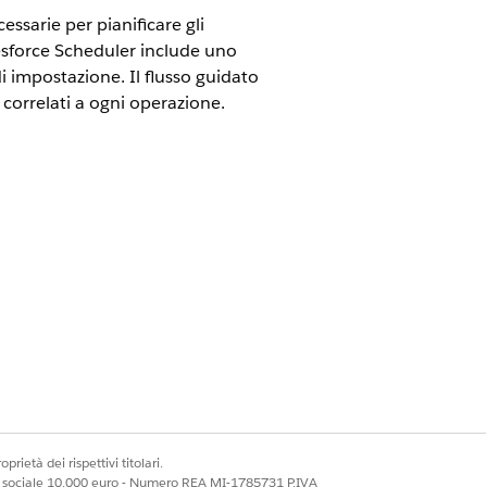
ssarie per pianificare gli
esforce Scheduler include uno
i impostazione. Il flusso guidato
 correlati a ogni operazione.
dell'assistenza dell'organizzazione
re app
.
 Impostazione di Salesforce Scheduler e
prietà dei rispettivi titolari.
ale sociale 10.000 euro - Numero REA MI-1785731 P.IVA