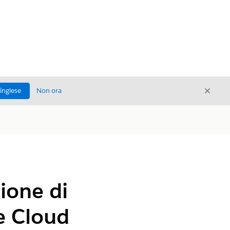
Chiud
'inglese
Non ora
Chiudi
zione di
e Cloud