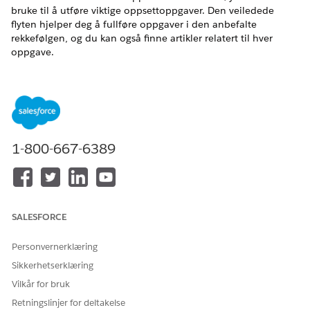
bruke til å utføre viktige oppsettoppgaver. Den veiledede
flyten hjelper deg å fullføre oppgaver i den anbefalte
rekkefølgen, og du kan også finne artikler relatert til hver
oppgave.
NØDVENDIGE UTGAVER
Tilgjengelig i
Enterprise
,
Unlimited
og
Developer
Edition.
NØDVENDIGE BRUKERTILLATELSER
1-800-667-6389
For å behandle apper:
Tilpasse program
Følg denne fremgangsmåten for å sikre at brukere som
områdeledere, salgsledere og serviceledere i
SALESFORCE
organisasjonen har tilgang til Salesforce Scheduler:
Skriv inn
i Hurtigsøk-feltet i Oppsett, og
Appbehandling
Personvernerklæring
velg deretter
Appbehandling
.
Klikk på rullegardinlisten Salesforce Scheduler-oppsett
Sikkerhetserklæring
i Lightning Experience-appbehandling, og klikk på
Vilkår for bruk
Rediger
.
Retningslinjer for deltakelse
Klikk på
Brukerprofiler
i Appinnstillinger.