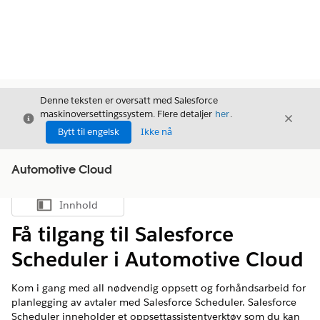
Denne teksten er oversatt med Salesforce
maskinoversettingssystem. Flere detaljer
her
.
Avslutt
Avslut
Avslutt
Bytt til engelsk
Ikke nå
Automotive Cloud
Innhold
Vis innholdsfortegnelse
Få tilgang til Salesforce
Scheduler i Automotive Cloud
Kom i gang med all nødvendig oppsett og forhåndsarbeid for
planlegging av avtaler med Salesforce Scheduler. Salesforce
Scheduler inneholder et oppsettassistentverktøy som du kan