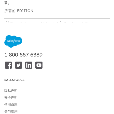
章。
所需的 EDITION
适用于：
Enterprise
、
Unlimited
和
Developer
Edition
所需用户权限
管理应用程序：
自定义应用程序
1-800-667-6389
要确保贵组织中的用户（例如区域经理、销售经理和服务经理）
可以访问 Salesforce Scheduler 设置应用程序，请执行以下步
骤：
从“设置”中，在快速查找框中，输入
，并选
应用程序管理器
择
应用程序管理器
。
SALESFORCE
在 Lightning Experience 应用程序管理器中，单击
Salesforce Scheduler 设置旁边的下拉箭头，然后选择
编
隐私声明
辑
。
安全声明
在应用程序设置中，单击
用户简档
。
将必填用户简档移动到“选定的简档”并保存更改。
使用条款
从“设置”中，在快速查找框中输入
，然后选择
简档
。
简档
参与准则
单击要更新的简档。