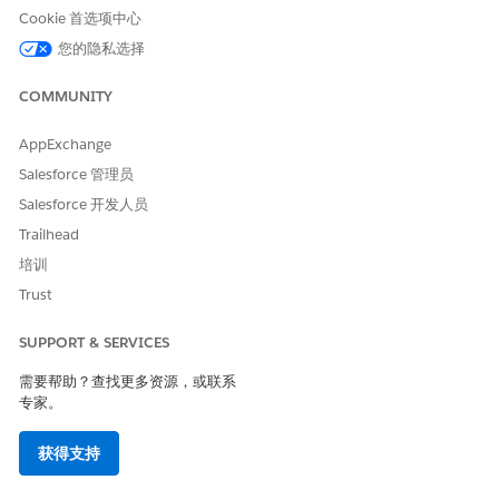
Cookie 首选项中心
在“选项卡设置”中，为以下对象选择
默认打开
，然后保存更
改。
您的隐私选择
服务区域
COMMUNITY
服务资源
工作类型组
AppExchange
工作类型
Salesforce 管理员
工作时间
服务预约
Salesforce 开发人员
Trailhead
要确保贵组织的区域经理、销售经理和服务经理可以访问
Salesforce Scheduler 设置助手，请按照以下步骤操作：
培训
从“设置”中，在快速查找框中，输入
，并选
应用程序管理器
Trust
择
应用程序管理器
。
在 Lightning Experience 应用程序管理器设置页面，编辑
SUPPORT & SERVICES
Salesforce Scheduler 设置
应用程序。
选择
导航项目
。
需要帮助？查找更多资源，或联系
将 Salesforce Scheduler 设置助理移动到选定项目，然后
专家。
单击
保存
。
从“设置”中，在快速查找框中输入
，然后选择
简档
。
简档
获得支持
单击要更新的简档。
在选项卡设置下，对于 Salesforce Scheduler 设置助手，