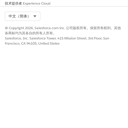
技术提供者
Experience Cloud
选择
默认打开
，然后保存更改。
要访问 Salesforce Scheduler 设置应用程序和助手，请按照以
Select Org
中文（简体）
下步骤操作。
从应用程序启动程序中，找到并打开
Salesforce Scheduler
© Copyright 2026, Salesforce.com Inc. 公司版权所有。保留所有权利。其他
设置
应用程序。
各商标均为其各自的所有人所有。
单击
Salesforce Scheduler 设置助手
选项卡。
Salesforce, Inc. Salesforce Tower, 415 Mission Street, 3rd Floor, San
Francisco, CA 94105, United States
本文章是否解决您的问题？
请与我们共享您的想法，以便我们进行改进！
是
否