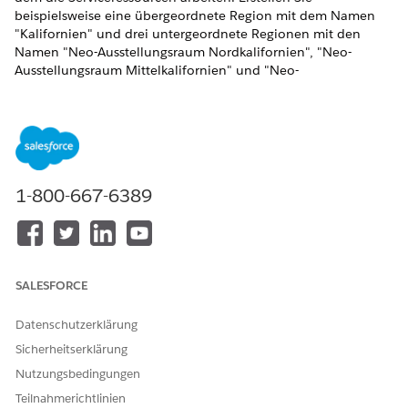
beispielsweise eine übergeordnete Region mit dem Namen
"Kalifornien" und drei untergeordnete Regionen mit den
Namen "Neo-Ausstellungsraum Nordkalifornien", "Neo-
Ausstellungsraum Mittelkalifornien" und "Neo-
Ausstellungsraum Südkalifornien". Sie können dann Ihre
Belegschaft organisieren, indem Sie jeder Region Ressourcen
zuweisen, um anzugeben, wer an diesem Händlerstandort für
Arbeitsaufträge zur Verfügung steht. Sie können
Serviceressourcen vom Typ "Vermögenswert" einer Region
zuordnen, beispielsweise die für Testfahrten verwendeten
1-800-667-6389
Ausstellungsfahrzeuge. Ordnen Sie Arbeitstypen auch eine
Serviceregion zu, um die an diesem Standort ausgeführten
Aufträge zu standardisieren. Fügen Sie beispielsweise der
Region "Neo-Ausstellungsraum Südkalifornien" den Arbeitstyp
"Allgemeine Fahrzeugüberprüfung" hinzu.
SALESFORCE
ERFORDERLICHE EDITIONEN
Datenschutzerklärung
Verfügbarkeit:
Enterprise
,
Unlimited
und
Developer
Edition
Sicherheitserklärung
Nutzungsbedingungen
ERFORDERLICHE BENUTZERBERECHTIGUNGEN
Teilnahmerichtlinien