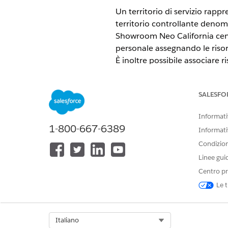
Un territorio di servizio rapp
territorio controllante denom
Showroom Neo California cent
personale assegnando le risors
È inoltre possibile associare ri
test drive. Associare anche i ti
esempio, aggiungere il tipo d
SALESFO
VERSIONI (EDITION) RICHIE
Informativ
1-800-667-6389
Disponibile in:
Enterprise Editio
Informati
Condizioni
Linee gui
Per creare un territorio di serviz
Centro pr
Le t
Per creare un territorio di ser
Nella scheda Territori di 
Immettere un nome per il 
Select Org
Italiano
Immettere una descrizion