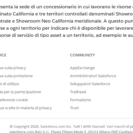
resenta la sede di un concessionario in cui lavorano le risorse
inato California e tre territori controllati denominati Showr
rale e Showroom Neo California meridionale. A questo punto
e a ogni territorio per indicare chi è disponibile per lavorar
sorse di servizio di tipo asset a un territorio, ad esempio le a
pi di lavoro a un territorio di servizio per standardizzare i tipi
i lavoro Check-up generale veicolo al territorio Showroom Ne
RCE
COMMUNITY
STE
a sulla privacy
AppExchange
n
,
Unlimited Edition
e
Developer Edition
.
va sulla protezione
Amministratori Salesforce
 di utilizzo
Sviluppatori Salesforce
AUTORIZZAZIONI UTENTE RICHIESTE
da per la partecipazione
Trailhead
io:
Accesso in creazione per i terr
eferenze cookie
Formazione
ue scelte in materia di privacy
Trust
vizio, eseguire i seguenti passaggi:
servizio dell'app Impostazione di Salesforce Scheduler, fare clic su
N
territorio, ad esempio
.
New York
© Copyright 2026, Salesforce.com Inc. Tutti i diritti riservati. Vari marchi di pro
e.
salesforce.com Italy S.r.l., Piazza Filippo Meda 5, 20121 Milano (MI) Capit