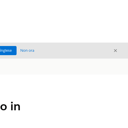
Chiud
'inglese
Non ora
Chiudi
o in