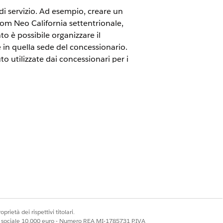
 di servizio. Ad esempio, creare un
oom Neo California settentrionale,
 è possibile organizzare il
e in quella sede del concessionario.
uto utilizzate dai concessionari per i
 di lavori eseguiti in quel luogo. Ad
o California meridionale.
itori di servizio
uovo
.
prietà dei rispettivi titolari.
ale sociale 10.000 euro - Numero REA MI-1785731 P.IVA