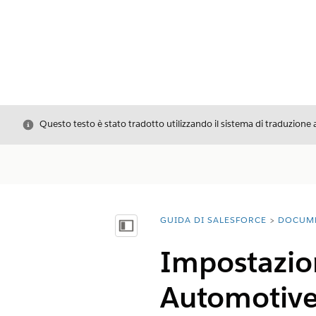
Chiudi
Questo testo è stato tradotto utilizzando il sistema di traduzione 
GUIDA DI SALESFORCE
DOCUM
Ti trovi qui:
Mostra sommario
Impostazione
Automotive