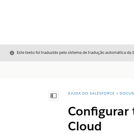
Fechar
Este texto foi traduzido pelo sistema de tradução automática da 
AJUDA DO SALESFORCE
DOCUM
Você está aqui:
Mostrar índice
Configurar 
Cloud