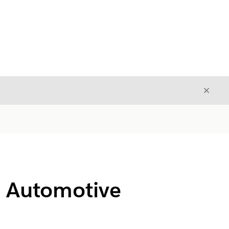
Fecha
Fechar
no Automotive