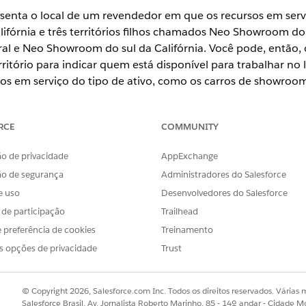
resenta o local de um revendedor em que os recursos em serv
ifórnia e três territórios filhos chamados Neo Showroom do 
al e Neo Showroom do sul da Califórnia. Você pode, então, o
rritório para indicar quem está disponível para trabalhar no
s em serviço do tipo de ativo, como os carros de showroom 
trabalho a um território de serviço para padronizar os tipos d
de trabalho Revisão geral do veículo ao território Neo Showr
RCE
COMMUNITY
o de privacidade
AppExchange
se
,
Unlimited
e
Developer
.
ão de segurança
Administradores do Salesforce
e uso
Desenvolvedores do Salesforce
PERMISSÕES NECESSÁRIAS AO USUÁRIO
s de participação
Trailhead
o:
Criar acesso no Território de 
 preferência de cookies
Treinamento
s opções de privacidade
Trust
viço, siga estas etapas:
o do Agendador do Salesforce, na guia Territórios de serviço, cliq
rritório, como
.
Nova York
© Copyright 2026, Salesforce.com Inc. Todos os direitos reservados. Várias m
Salesforce Brasil, Av. Jornalista Roberto Marinho, 85 - 14º andar - Cidade M