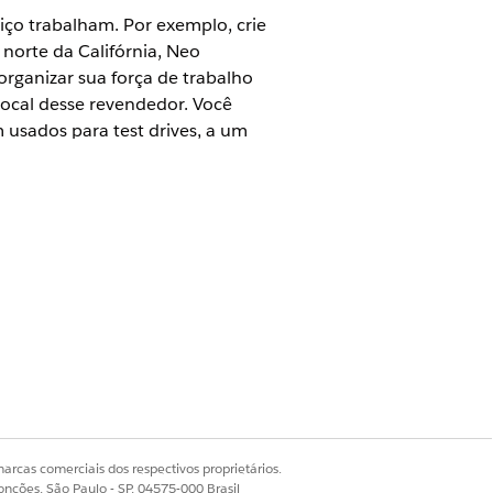
iço trabalham. Por exemplo, crie
norte da Califórnia, Neo
rganizar sua força de trabalho
 local desse revendedor. Você
usados para test drives, a um
e trabalhos realizados naquele local.
oom do sul da Califórnia.
serviço
ue em
Novo
.
arcas comerciais dos respectivos proprietários.
onções, São Paulo - SP, 04575-000 Brasil