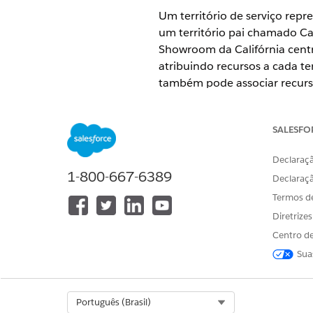
Um território de serviço rep
um território pai chamado Cal
Showroom da Califórnia centr
atribuindo recursos a cada te
também pode associar recurso
território. Associar tipos de 
Por exemplo, adicione o tipo 
SALESFO
EDIÇÕES OBRIGATÓRIAS
Declaraçã
1-800-667-6389
Disponível em: Edições
Enterpri
Declaraç
Termos d
Diretrize
Para criar um território de serviç
Centro de
Sua
Para criar um território de ser
No aplicativo Configuraçã
Insira um nome para o te
Select Org
Português (Brasil)
Insira uma descrição.