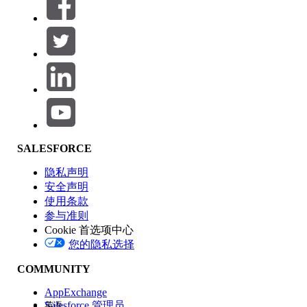
筛选器 (0)
选择筛选器
添加
产品区域
SALESFORCE
功能影响
隐私声明
安全声明
使用条款
参与准则
Cookie 首选项中心
版本
您的隐私选择
COMMUNITY
AppExchange
Salesforce 管理员
英语