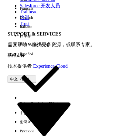
Salesforce 开发人员
Français
体验
Trailhead
培训
Deutsch
Trust
Italiano
SUPPORT & SERVICES
日本語
全部清除
完成
需要帮助？查找更多资源，或联系专家。
Español (México)
Español
获得支持
技术提供者
Experience Cloud
中文（简体）
Select Org
中文（简体）
中文（繁体）
한국어
Русский
没有结果