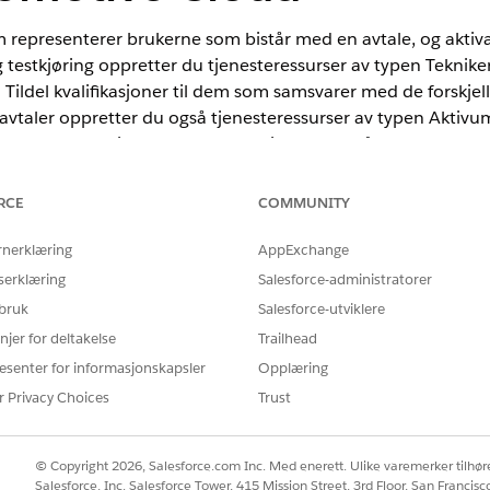
 representerer brukerne som bistår med en avtale, og aktiva
g testkjøring oppretter du tjenesteressurser av typen Tekniker
Tildel kvalifikasjoner til dem som samsvarer med de forskjel
savtaler oppretter du også tjenesteressurser av typen Aktivu
g relatere dem til en forhandleres tjenesteområde.
RCE
COMMUNITY
ted
og
Developer
Edition.
rnerklæring
AppExchange
serklæring
Salesforce-administratorer
NØDVENDIGE BRUKERTILLATELSER
 bruk
Salesforce-utviklere
:
Opprette tilgang til tjenester
njer for deltakelse
Trailhead
esenter for informasjonskapsler
Opplæring
istratoren har aktivert flerressursplanlegging slik at du kan
r Privacy Choices
Trust
r å opprette en tjenesteressurs som representerer en bruker som de
psettappen går du til Tjenesteressurser-fanen og klikker på
Ny
.
© Copyright 2026, Salesforce.com Inc. Med enerett. Ulike varemerker tilhøre
uker
.
Salesforce, Inc. Salesforce Tower, 415 Mission Street, 3rd Floor, San Francis