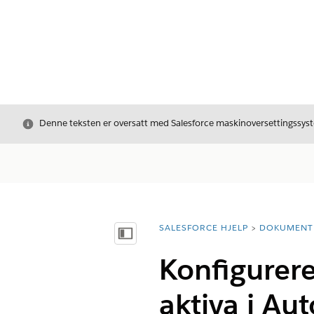
Avslutt
Denne teksten er oversatt med Salesforce maskinoversettingssyste
SALESFORCE HJELP
DOKUMENT
Du er her:
Vis innholdsfortegnelse
Konfigurere
aktiva i Au