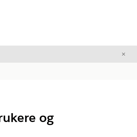
Avslut
Avslutt
brukere og