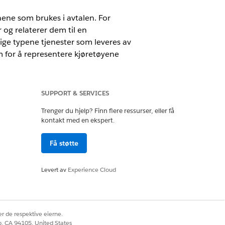
ene som brukes i avtalen. For
 og relaterer dem til en
lige typene tjenester som leveres av
m for å representere kjøretøyene
SUPPORT & SERVICES
Trenger du hjelp? Finn flere ressurser, eller få
kontakt med en ekspert.
Få støtte
essurs
Levert av
Experience Cloud
 opprette ressurser av aktivumtypen.
ltar i en avtale:
r de respektive eierne.
co, CA 94105, United States