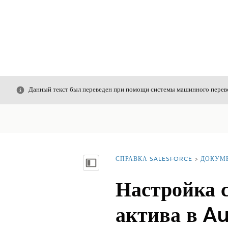
Закрыть
Данный текст был переведен при помощи системы машинного перево
СПРАВКА SALESFORCE
ДОКУМ
Вы находитесь здесь:
Показать содержание
Настройка с
актива в A