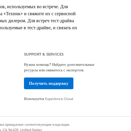
ов, используемых во встрече. Для
па «Техник» и свяжите их с сервисной
ых дилером. Для встреч тест-драйва
ользуемые в тест-драйве, и связать их
SUPPORT & SERVICES
Нужна помощь? Найдите дополнительные
ресурсы или свяжитесь с экспертом.
Получить поддержку
 ресурсу
 сервисных ресурсов типа «Актив».
Используется
Experience Cloud
лните указанные ниже действия:
.
наки принадлежат соответствующим владельцам.
co, CA 94105, United States
 во встречи в Salesforce Scheduler
».