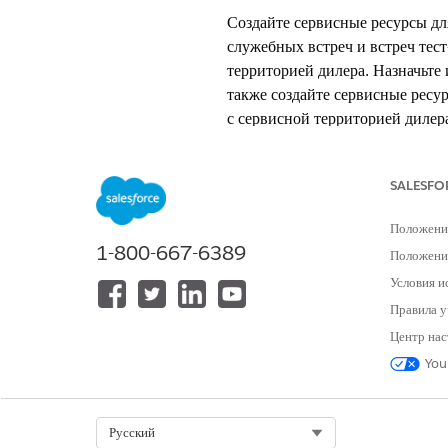
Создайте сервисные ресурсы дл
служебных встреч и встреч тест
территорией дилера. Назначьте
также создайте сервисные ресур
с сервисной территорией дилер
ТРЕБУЕМЫЕ ВЕРСИИ
SALESFO
Доступно в версиях:
Enterprise
Ed
Положени
1-800-667-6389
Положение
Условия и
Для создания сервисного ресурса:
Правила у
Убедитесь, что администратор 
Центр нас
Чтобы создать сервисный ресурс
You
В приложении настройки Sa
Введите имя.
В поле «Тип ресурса» выбер
Select Org
Русский
Убедитесь, что вы назначил