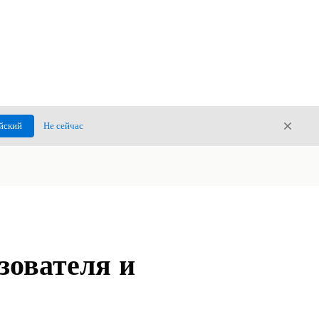
Закры
йский
Не сейчас
Закрыт
зователя и