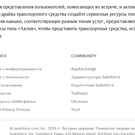
я представления пользователей, помогающих во встрече, и актив
-драйва транспортного средства создайте сервисные ресурсы ти
 им навыки, соответствующие разным типам услуг, предоставляем
сы типа «Актив», чтобы представить транспортные средства, исп
а.
RCE
COMMUNITY
ition,
Unlimited
Edition и
Developer
Edition.
е о конфиденциальности
AppExchange
НЕОБХОДИМЫЕ ПОЛНОМОЧИЯ ПОЛЬЗОВАТЕЛЯ
 о безопасности
Администраторы Salesforce
спользования
Разработчики Salesforce
Создание доступа к сервисному
частия
Trailhead
Salesforce включил мультиресурсное планирование для создания
троек cookie-файлов
Обучение
, представляющий пользователя, который присутствует на встрече, выпо
r Privacy Choices
Trust
lesforce Scheduler во вкладке сервисных ресурсов нажмите «
Создать
»
ите «
Пользователь
».
© salesforce.com, inc., 2026 гг. Все права защищены. Упомянутые товарные з
Salesforce, Inc. Salesforce Tower, 415 Mission Street, 3rd Floor, San Francis
и этому пользователю полномочие «
Разрешить добавление пользователя