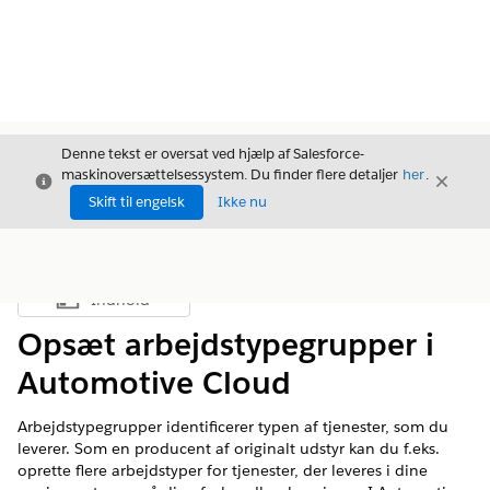
Denne tekst er oversat ved hjælp af Salesforce-
maskinoversættelsessystem. Du finder flere detaljer
her
.
Luk
Luk
Luk
Skift til engelsk
Ikke nu
Indhold
Vis indholdsfortegnelse
Opsæt arbejdstypegrupper i
Automotive Cloud
Arbejdstypegrupper identificerer typen af tjenester, som du
leverer. Som en producent af originalt udstyr kan du f.eks.
oprette flere arbejdstyper for tjenester, der leveres i dine