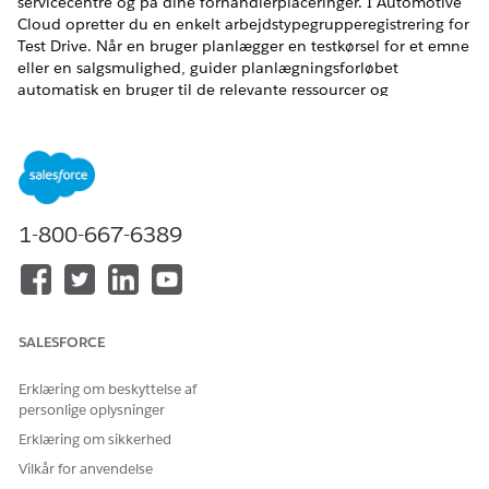
servicecentre og på dine forhandlerplaceringer. I Automotive
Cloud opretter du en enkelt arbejdstypegrupperegistrering for
Test Drive. Når en bruger planlægger en testkørsel for et emne
eller en salgsmulighed, guider planlægningsforløbet
automatisk en bruger til de relevante ressourcer og
tidsintervaller for en testkørsel. Opret flere registreringer for
arbejdstypegruppe for køretøjstjenester, f.eks. fuld
køretøjsreparation, justering af hjul og dæk, udskiftning af
dele mm. Når en bruger planlægger en serviceaftale for et
køretøj, giver planlægningsforløbet en bruger mulighed for at
vælge sin ønskede arbejdstype.
1-800-667-6389
EDITIONSHEADING
Tilgængelig i:
Enterprise
,
Unlimited
og
Developer
Edition
SALESFORCE
BRUGERTILLADELSER PÅKRÆVET
Erklæring om beskyttelse af
Hvis du vil oprette en
Opret adgang på
personlige oplysninger
arbejdstypegruppe:
arbejdstypegruppe
Erklæring om sikkerhed
Sørg for, at din Salesforce-administrator føjede feltet Kategori
Vilkår for anvendelse
til sidelayoutet Arbejdstype.