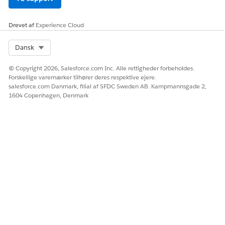
brændstoflækage.
Drevet af
Experience Cloud
Select Org
LØSTE DENNE ARTIKEL DIT PROBLEM?
Dansk
Giv os besked, så vi kan forbedre os!
© Copyright 2026, Salesforce.com Inc. Alle rettigheder forbeholdes.
Forskellige varemærker tilhører deres respektive ejere.
Ja
Nej
salesforce.com Danmark, filial af SFDC Sweden AB. Kampmannsgade 2,
1604 Copenhagen, Denmark