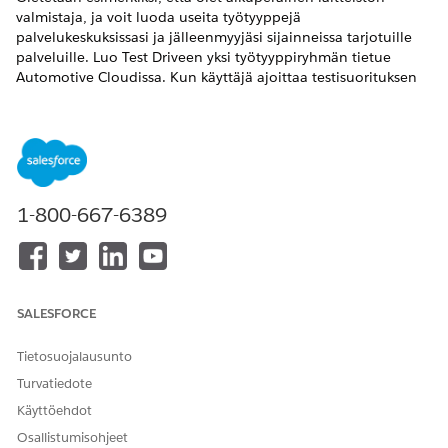
valmistaja, ja voit luoda useita työtyyppejä
palvelukeskuksissasi ja jälleenmyyjäsi sijainneissa tarjotuille
palveluille. Luo Test Driveen yksi työtyyppiryhmän tietue
Automotive Cloudissa. Kun käyttäjä ajoittaa testisuorituksen
liidille tai mahdollisuudelle, ajoituskulku ohjaa hänet
automaattisesti asiaankuuluviin resursseihin ja aikoihin
testiajoa varten. Luo useita työtyyppiryhmän tietueita
ajoneuvopalveluille, kuten ajoneuvon täysi korjaus, pyörän ja
renkaiden tasaus, varaosien vaihto ja paljon muuta. Kun
käyttäjä ajoittaa palvelutapaamisen ajoneuvolle, ajoituskulku
1-800-667-6389
sallii käyttäjän valita haluamansa työtyypin.
VAADITUT VERSIOT
Käytettävissä:
Enterprise Edition
-,
Unlimited Edition
- ja
SALESFORCE
Developer Edition
-versioissa.
Tietosuojalausunto
TARVITTAVAT KÄYTTÖOIKEUDET
Turvatiedote
Työtyyppiryhmän luominen:
Työtyyppiryhmän
Käyttöehdot
käyttöoikeuden luominen
Osallistumisohjeet