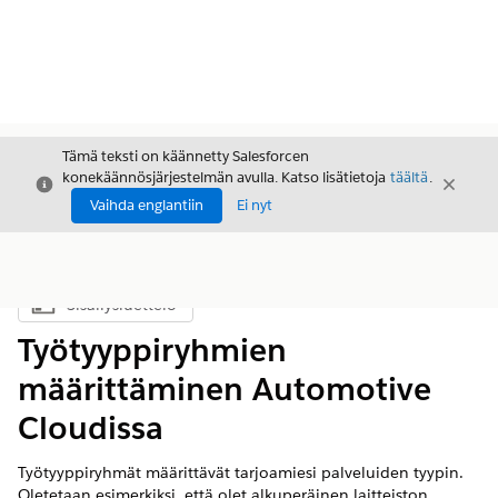
Tämä teksti on käännetty Salesforcen
konekäännösjärjestelmän avulla. Katso lisätietoja
täältä
.
Sulje
Sulje
Sulje
Vaihda englantiin
Ei nyt
Sisällysluettelo
Näytä sisällysluettelo
Työtyyppiryhmien
määrittäminen Automotive
Cloudissa
Työtyyppiryhmät määrittävät tarjoamiesi palveluiden tyypin.
Oletetaan esimerkiksi, että olet alkuperäinen laitteiston