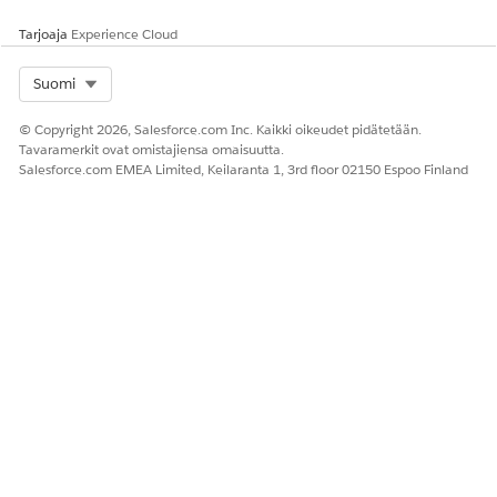
Toista nämä vaiheet muuntyyppisille palveluille, kuten
säännölliselle tarkastukselle, pyörän tasaukselle tai
Tarjoaja
Experience Cloud
polttoaineen vuotojen tarkastukselle.
Select Org
Suomi
© Copyright 2026, Salesforce.com Inc. Kaikki oikeudet pidätetään.
RATKAISIKO TÄMÄ ARTIKKELI ONGELMASI?
Tavaramerkit ovat omistajiensa omaisuutta.
Anna palautetta, jotta voimme kehittyä!
Salesforce.com EMEA Limited, Keilaranta 1, 3rd floor 02150 Espoo Finland
Kyllä
Ei