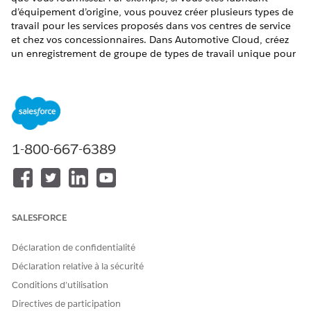
d’équipement d’origine, vous pouvez créer plusieurs types de
travail pour les services proposés dans vos centres de service
et chez vos concessionnaires. Dans Automotive Cloud, créez
un enregistrement de groupe de types de travail unique pour
Essai de véhicule. Lorsqu’un utilisateur planifie un essai de
véhicule pour une piste ou une opportunité, le flux de
planification guide automatiquement l'utilisateur vers les
ressources et les créneaux horaires appropriés pour un essai.
Créez plusieurs enregistrements de groupe de types de travail
pour des entretiens de véhicules, tels que la réparation du
1-800-667-6389
véhicule, l’alignement des roues et des pneus, le
remplacement de pièces, etc. Lorsqu’un utilisateur planifie un
rendez-vous de service pour un véhicule, le flux de
planification permet à l’utilisateur de sélectionner le type de
travail souhaité.
SALESFORCE
ÉDITIONS REQUISES
Déclaration de confidentialité
Disponible avec :
Enterprise
Edition,
Unlimited
Edition et
Déclaration relative à la sécurité
Developer
Edition
Conditions d’utilisation
Directives de participation
AUTORISATIONS UTILISATEUR REQUISES