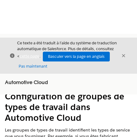
Ce texte a été traduit à l’aide du système de traduction
automatique de Salesforce. Plus de détails, consultez
Fermer
Ferme
<
cette page
.
Basculer vers la page en anglais
Fermer
Pas maintenant
Table des
Automotive Cloud
Afficher la table des matières
matières
Configuration de groupes de
types de travail dans
Automotive Cloud
Les groupes de types de travail identifient les types de service
que vous fournissez. Par exemple, si vous êtes fabricant