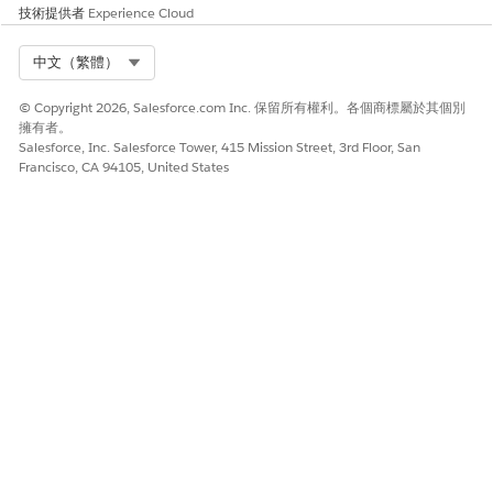
技術提供者
Experience Cloud
根據產品屬性評估服務流程的資格,請在內容定義中將「產品」
物件新增為節點,並將其欄位新增為屬性。
Select Org
中文（繁體）
建立連線車輛資格內容對應
將內容定義的節點和屬性對應至標準或自訂物件及其欄位。對應
© Copyright 2026, Salesforce.com Inc. 保留所有權利。各個商標屬於其個別
會將資料提供給定義,運算式集會使用此資料來評估服務流程產
擁有者。
品的資格。將 VehicleOwnerAgentContext 定義中的節點和屬
Salesforce, Inc. Salesforce Tower, 415 Mission Street, 3rd Floor, San
Francisco, CA 94105, United States
性對應至使用者和帳戶物件。
建立連線車輛服務流程資格決策表
使用決策表格和規則物件來決定服務流程產品的資格條件。決策
表會使用內容定義中的屬性作為輸入,並提供輸出
建立連線車輛服務流程的資格規則
透過建立資格規則,控制服務工作人員的服務流程可視性。若要
建立資格規則,請定義服務流程產品必須符合才能顯示的輸入條
件。當服務流程產品符合資格條件時,服務工作人員可以從「車
輛」記錄頁面的「動作啟動器」啟動服務流程。
為連線車輛服務流程建立資格規則程序
資格規則程序使用運算式集和內容定義來評估服務流程產品的資
格。在運算式集版本中,當您設計運算式集時,請使用建立以決定
服務流程產品資格的決策表格作為對應表格。在運算式集的步驟