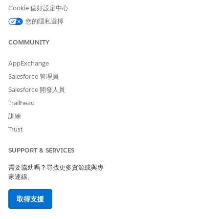
遠端觸發控制
緊急協助部門中的
所有擁有「金級」
Cookie 偏好設定中心
服務工作人員可看
客戶的車輛皆可看
您的隱私選擇
見
見
COMMUNITY
建立連線車輛服務流程的記錄類型
在您為特定服務流程定義建立資格規則之前,請先在
AppExchange
Automotive Cloud 中將所有服務流程表示為產品。若要區分
「產品目錄管理」中服務流程產品與其他類型的產品,請為服務
Salesforce 管理員
流程建立「產品」記錄類型。
Salesforce 開發人員
將車輛服務流程新增至目錄
Trailhead
您要設定資格規則的服務流程會在「產品目錄管理」中列為產
訓練
品。將服務流程產品新增至服務目錄,然後定義資格規則以決定
Trust
服務流程的可視性方式和對象。
將連線車輛服務流程指派至目錄種類
SUPPORT & SERVICES
在您的服務目錄中將服務流程產品分組。根據產品相關的服務代
需要協助嗎？尋找更多資源或與專
理群組,建立服務流程產品的目錄種類。透過將服務流程指派至
家連線。
目錄種類來組織服務流程。
建立連線車輛資格內容定義
取得支援
定義決定服務流程產品資格的內容結構。建立內容定義,其中節
點和屬性代表用於建立和執行資格規則程序的資訊。例如,若要