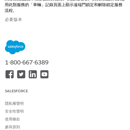
用此類服務的「車輛」記錄頁面上顯示遠端門鎖定和解除鎖定服務
流程。
必要版本
提供版本：
Enterprise
、Unlimited 及 Developer Edition。
讓我們思考一下您想要根據指派服務工作人員的部門,以及根據車輛
擁有者的等級,限制服務流程可視性的情況。您的公司使用預先定義
的遠端鎖定與解除鎖定遠端動作服務流程和遠端通知服務流程。您
1-800-667-6389
的 Salesforce 管理員也已為遠端觸發控制建立自訂遠端動作服務流
程。此表格顯示三個服務流程的資格規則。
服務流程
服務代理資格規則
客戶資格規則
遠端通知
「客戶參與」部門
所有擁有「金級」
SALESFORCE
中的服務工作人員
客戶的車輛皆可看
可看見
見
隱私權聲明
安全性聲明
遠端門鎖定與解除
緊急協助部門中的
所有擁有「金級」
鎖定
服務工作人員可看
客戶的車輛皆可看
使用條款
見
見
參與原則