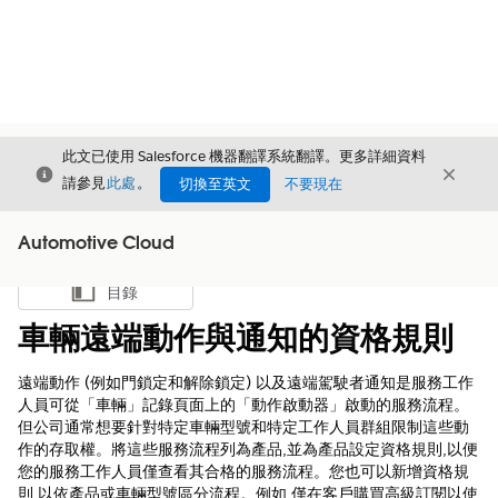
此文已使用 Salesforce 機器翻譯系統翻譯。更多詳細資料
結束
結束
結束
請參見
此處
。
切換至英文
不要現在
Automotive Cloud
目錄
顯示目錄
車輛遠端動作與通知的資格規則
遠端動作 (例如門鎖定和解除鎖定) 以及遠端駕駛者通知是服務工作
人員可從「車輛」記錄頁面上的「動作啟動器」啟動的服務流程。
但公司通常想要針對特定車輛型號和特定工作人員群組限制這些動
作的存取權。將這些服務流程列為產品,並為產品設定資格規則,以便
您的服務工作人員僅查看其合格的服務流程。您也可以新增資格規
則,以依產品或車輛型號區分流程。例如,僅在客戶購買高級訂閱以使