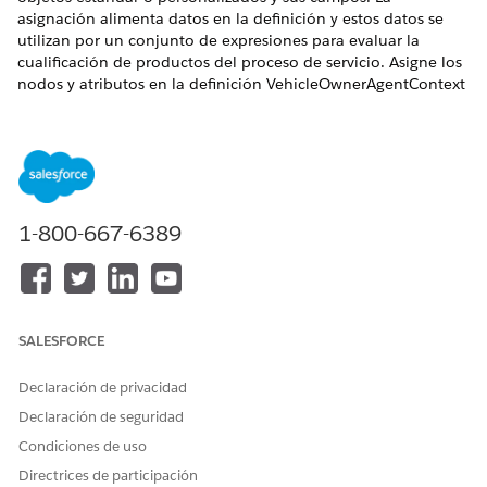
asignación alimenta datos en la definición y estos datos se
utilizan por un conjunto de expresiones para evaluar la
cualificación de productos del proceso de servicio. Asigne los
nodos y atributos en la definición VehicleOwnerAgentContext
a objetos Usuario y Cuenta.
EDICIONES NECESARIAS
Disponible en:
Enterprise Edition
,
Unlimited Edition
y
Developer Edition
1-800-667-6389
PERMISOS DE USUARIO NECESARIOS
Para crear asignaciones de
Administrador de Servicio
contexto y activar una
de contexto.
definición de contexto:
SALESFORCE
Y
Declaración de privacidad
Diseñador de gestión de
catálogo de productos
Declaración de seguridad
Condiciones de uso
Desde Configuración, en el cuadro Búsqueda rápida,
Directrices de participación
introduzca
y, a continuación,
Definiciones de contexto