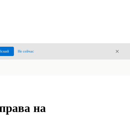
Закры
йский
Не сейчас
Закрыт
права на