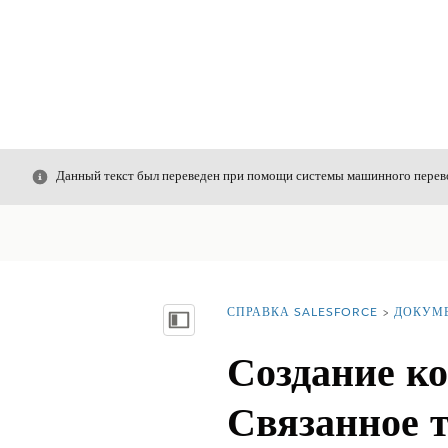
Закрыть
Данный текст был переведен при помощи системы машинного перево
СПРАВКА SALESFORCE
ДОКУМ
Вы находитесь здесь:
Показать содержание
Создание ко
Связанное т