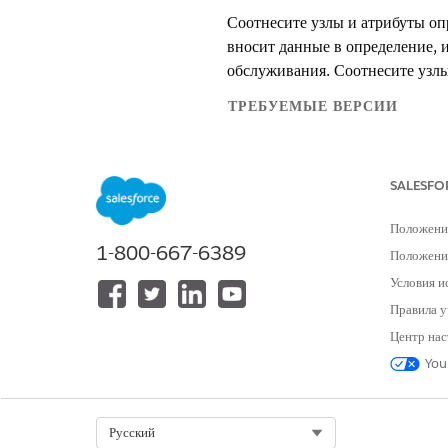
Соотнесите узлы и атрибуты оп
вносит данные в определение, 
обслуживания. Соотнесите узл
ТРЕБУЕМЫЕ ВЕРСИИ
Доступно в версиях:
Enterprise
Ed
SALESFO
Положени
Для создания соотнесений контекс
1-800-667-6389
Положение
Условия и
Правила у
Центр нас
Введите строку «
Определения
You
Чтобы открыть определение для
Выберите «
Соотнесение данны
Нажмите «
Добавить соотнесен
Select Org
Русский
Открывается страница соотнесе