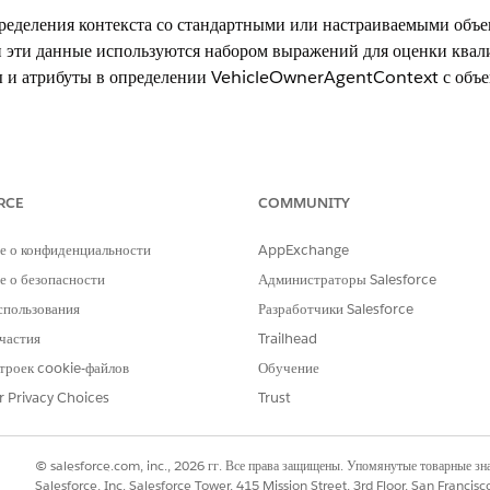
ределения контекста со стандартными или настраиваемыми объе
и эти данные используются набором выражений для оценки ква
ы и атрибуты в определении VehicleOwnerAgentContext с объе
ition,
Unlimited
Edition и
Developer
Edition.
RCE
COMMUNITY
НЕОБХОДИМЫЕ ПОЛНОМОЧИЯ ПОЛЬЗОВАТЕЛЯ
е о конфиденциальности
AppExchange
та и активации определения контекста:
Администратор контекстно
 о безопасности
Администраторы Salesforce
AND
спользования
Разработчики Salesforce
частия
Trailhead
Конструктор управления ка
троек cookie-файлов
Обучение
» в поле «Быстрый поиск» меню «Настройка» и выберите пу
 контекста
r Privacy Choices
Trust
 соотнесения данных, выберите
VehicleOwnerAgentContext
в списке о
х
».
ие
».
© salesforce.com, inc., 2026 гг. Все права защищены. Упомянутые товарные з
ния
Salesforce, Inc. Salesforce Tower, 415 Mission Street, 3rd Floor, San Francis