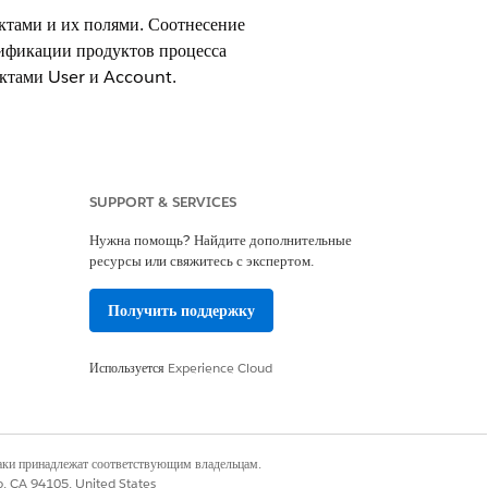
ктами и их полями. Соотнесение
лификации продуктов процесса
ктами User и Account.
SUPPORT & SERVICES
Нужна помощь? Найдите дополнительные
й службы
ресурсы или свяжитесь с экспертом.
Получить поддержку
талогом продуктов
Используется
Experience Cloud
нкт «
Определения контекста
».
пределений.
наки принадлежат соответствующим владельцам.
co, CA 94105, United States