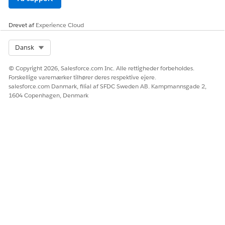
LØSTE DENNE ARTIKEL DIT PROBLEM?
Giv os besked, så vi kan forbedre os!
Drevet af
Experience Cloud
Ja
Nej
Select Org
Dansk
© Copyright 2026, Salesforce.com Inc. Alle rettigheder forbeholdes.
Forskellige varemærker tilhører deres respektive ejere.
salesforce.com Danmark, filial af SFDC Sweden AB. Kampmannsgade 2,
1604 Copenhagen, Denmark