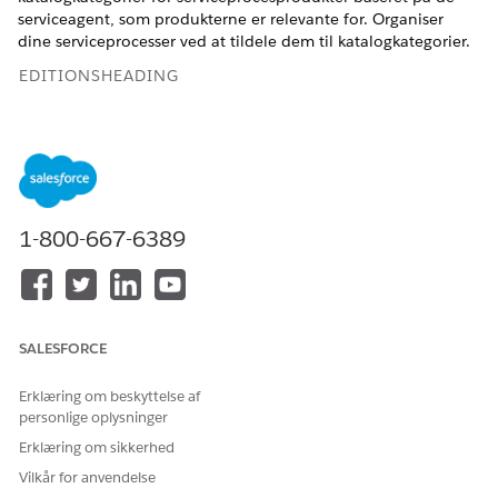
serviceagent, som produkterne er relevante for. Organiser
dine serviceprocesser ved at tildele dem til katalogkategorier.
EDITIONSHEADING
Tilgængelig i:
Enterprise
,
Unlimited
og
Developer
Edition
BRUGERTILLADELSER PÅKRÆVET
Hvis du vil tildele
Design for
1-800-667-6389
serviceprocesser til
produktkatalogstyring
katalogkategorier:
Find og vælg
Produktkatalogstyring
fra Appstarter.
Klik på
Kataloger
.
SALESFORCE
På kataloglistevisningssiden skal du klikke på
ServiceProcessesProductsCatalog
.
Erklæring om beskyttelse af
Klik på
Kategorier
.
personlige oplysninger
Klik på
Opret kategori
.
For navn skal du angive
.
Kundeengagement
Erklæring om sikkerhed
Angiv en beskrivelse.
Vilkår for anvendelse
Gem dine ændringer.