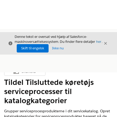
Denne tekst er oversat ved hjælp af Salesforce-
maskinoversættelsessystem. Du finder flere detaljer
her
.
Luk
Luk
Luk
Skift til engelsk
Ikke nu
Indhold
Vis indholdsfortegnelse
Tildel Tilsluttede køretøjs
serviceprocesser til
katalogkategorier
Grupper serviceprocesprodukterne i dit servicekatalog. Opret
katalogkategorier for serviceprocesprodukter baseret på de