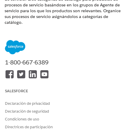
procesos de servicio basándose en los grupos de Agente de
servicio para los que los productos son relevantes. Organice
sus procesos de servicio asignándolos a categorías de
catálogo.
EDICIONES NECESARIAS
Disponible en:
Enterprise Edition
,
Unlimited Edition
y
Developer Edition
1-800-667-6389
PERMISOS DE USUARIO NECESARIOS
Para asignar procesos de
Diseñador de gestión de
servicio a categorías de
catálogo de productos
catálogo:
SALESFORCE
Desde el Iniciador de aplicación, busque y seleccione
Gestión de catálogos
de productos.
Declaración de privacidad
Haga clic en
Catálogos
.
Declaración de seguridad
En la página de vista de lista de catálogos, haga clic en
Condiciones de uso
ServiceProcessesProductsCatalog
.
Directrices de participación
Haga clic en
Categorías
.