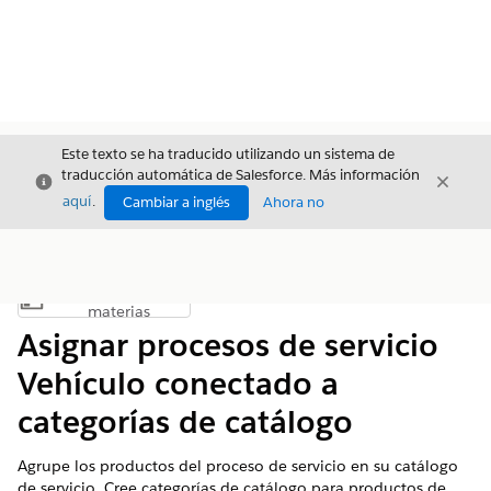
Este texto se ha traducido utilizando un sistema de
traducción automática de Salesforce. Más información
Cerrar
Cerrar
Cerrar
aquí
.
Cambiar a inglés
Ahora no
Índice de
Mostrar índice de materias
materias
Asignar procesos de servicio
Vehículo conectado a
categorías de catálogo
Agrupe los productos del proceso de servicio en su catálogo
de servicio. Cree categorías de catálogo para productos de