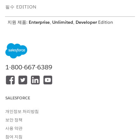
필수 EDITION
지원 제품:
Enterprise
,
Unlimited
,
Developer
Edition
필요한 사용자 권한
카탈로그 범주에 서비스 프로
제품 카탈로그 관리 디자이너
세스 할당:
1-800-667-6389
앱 시작 관리자에서
제품 카탈로그 관리
를 찾아서 선택합니다.
카탈로그
를 클릭합니다.
카탈로그 목록 보기 페이지에서
ServiceProcessesProductsCatalog
을 클릭합니다.
범주
를 클릭합니다.
SALESFORCE
범주 만들기
를 클릭합니다.
이름에
를 입력합니다.
고객 참여
개인정보 처리방침
설명을 입력합니다.
변경 사항을 저장합니다.
보안 정책
사용 약관
마찬가지로
이라는 범주를 만들어 원격 도어 잠금 및
비상 지원
잠금 해제 및 원격 점화 제어와 같은 서비스 프로세스를 그룹화
참여 지침