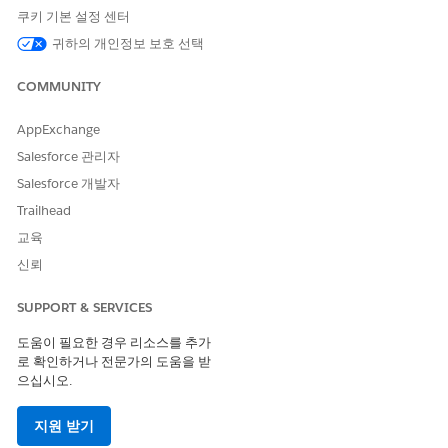
합니다.
쿠키 기본 설정 센터
앱 시작 관리자에서
제품 카탈로그 관리
를 찾아서 선택합니다.
귀하의 개인정보 보호 선택
카탈로그
를 클릭합니다.
카탈로그 목록 보기 페이지에서
COMMUNITY
ServiceProcessesProductsCatalog
을 선택합니다.
범주
를 클릭합니다.
AppExchange
범주 섹션에서
고객 참여
를 클릭합니다.
Salesforce 관리자
범주 페이지에서
관련 항목
을 클릭합니다.
제품 섹션에서
제품 할당
을 클릭합니다.
Salesforce 개발자
원격 알림 및 경고
서비스 프로세스 제품을 찾아서 선택합니다.
Trailhead
다음
을 클릭합니다.
교육
변경 사항을 저장합니다.
11~16단계를 반복하여 원격 도어 잠금 및 잠금 해제 및 원격
신뢰
점화 제어 서비스 프로세스 제품을 긴급 지원 범주에 할당합니
다.
SUPPORT & SERVICES
도움이 필요한 경우 리소스를 추가
로 확인하거나 전문가의 도움을 받
으십시오.
이 기사를 통해 문제를 해결했습니까?
개선을 위한 의견을 보내주세요.
지원 받기