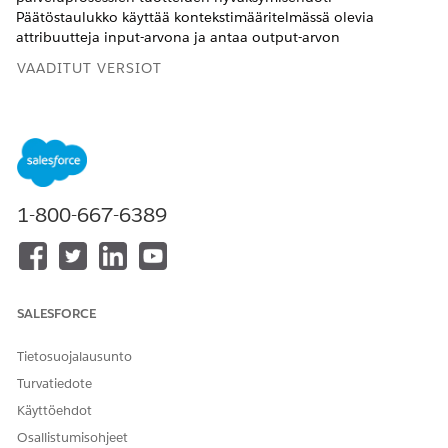
Päätöstaulukko käyttää kontekstimääritelmässä olevia
attribuutteja input-arvona ja antaa output-arvon
VAADITUT VERSIOT
Käytettävissä:
Enterprise Edition
-,
Unlimited Edition
- ja
Developer Edition
-versioissa.
TARVITTAVAT KÄYTTÖOIKEUDET
1-800-667-6389
Päätöstaulukon luominen:
Tuotekatalogien hallinnan
suunnitteluohjelma
Luo Tuotteen hyväksyntä -objektissa kaksi mukautettua
kenttää Department_c ja Rating_c, joiden datatyyppi on
SALESFORCE
Teksti.
Etsi ja avaa sovelluskäynnistimestä
Tuotekatalogin
Tietosuojalausunto
hallinta
.
Turvatiedote
Napsauta Tuotekatalogin hallinta -sovelluksen
aloitussivulta
Hyväksymissäännöt
.
Käyttöehdot
Luo päätöstaulukko napsauttamalla
Uusi
.
Osallistumisohjeet