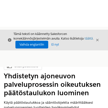
Tämä teksti on käännetty Salesforcen
konekäännösjärjestelmän avulla. Katso lisätietoja
täältä
.
Sulje
Sulje
Sulje
Vaihda englantiin
Ei nyt
Sisällysluettelo
Näytä sisällysluettelo
Yhdistetyn ajoneuvon
palveluprosessin oikeutuksen
päätöstaulukon luominen
Käytä päätöstaulukkoa ja sääntöobjektia määrittääksesi
palveluprosessien tuotteiden hyväksymisehdot.