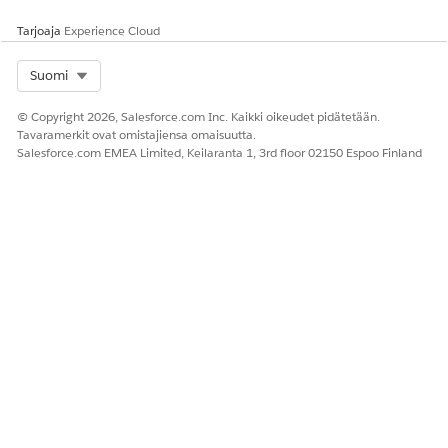
Tarjoaja
Experience Cloud
Select Org
Suomi
RATKAISIKO TÄMÄ ARTIKKELI ONGELMASI?
Anna palautetta, jotta voimme kehittyä!
© Copyright 2026, Salesforce.com Inc. Kaikki oikeudet pidätetään.
Tavaramerkit ovat omistajiensa omaisuutta.
Kyllä
Ei
Salesforce.com EMEA Limited, Keilaranta 1, 3rd floor 02150 Espoo Finland