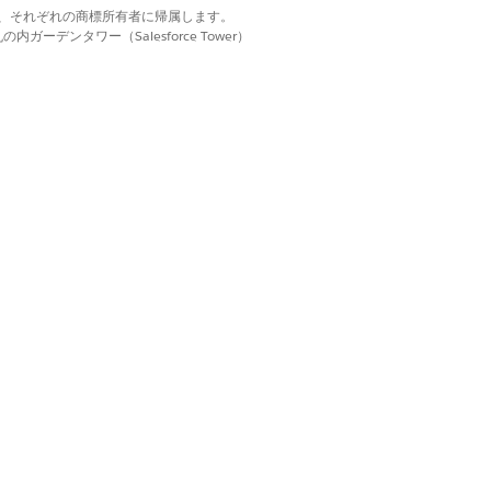
決定表に 1 つのソースオブジェクトを使用しま
d. それぞれの商標は、それぞれの商標所有者に帰属します。
ーデンタワー（Salesforce Tower）
演算子を選択します。
はい
いいえ