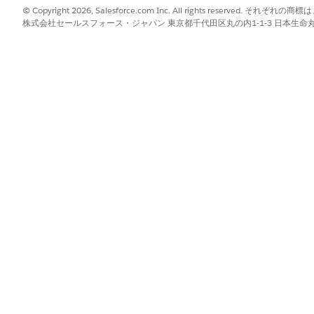
tion (商品適格性) オブジェクトには、決定表のルールが含まれます。1 つの
© Copyright 2026, Salesforce.com Inc. All rights reserve
株式会社セールスフォース・ジャパン 東京都千代田区丸の内1-1-3 日本生命丸の内ガ
意の値
] を選択します。
ualification (製品
評価)] を選択します。
ment_c
、
Rating_c
、および
ProductId
を選択し、各入力フィールドの
fied]
を選択します。
の項目は出力項目として選択できません。
のどちらにも選択されていない項目は、[使用しない] のままにします。
べての条件
に一致 (AND)] を選択します。
?