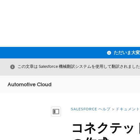
閉じる
この文章は Salesforce 機械翻訳システムを使用して翻訳されまし
Automotive Cloud
SALESFORCE ヘルプ
ドキュメント
詳細情報:
目次を表示
コネクテッ