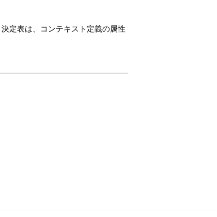
。決定表は、コンテキスト定義の属性
g_c の 2 つのカスタム項目を作成します。
tion Rules (資格ルール
)] をクリックしま