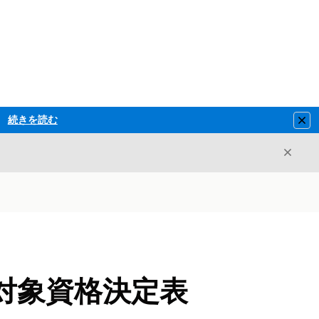
続きを読む
Clo
閉じ
閉じる
対象資格決定表