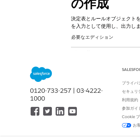
の作成
決定表とルールオブジェクト
を入力として使用し、出力し
必要なエディション
使用可能なエディション:
Enterpr
SALESFO
決定表を作成する
プライバ
0120-733-257 | 03-4222-
セキュリ
Product Qualification
1000
利用規約
アプリケーションランチャーで
参加ガイ
Product Catalog Man
す。
Cooki
決定表を作成するには、
[新規]
お
名前に「
RemoteActionsSvcP
[ソースオブジェクト] で、[
Pro