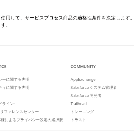
を使用して、サービスプロセス商品の適格性条件を決定します
ます。
ise
Edition、
Unlimited
Edition、および
Developer
Edition。
必要なユーザー権限
RCE
COMMUNITY
商品カタログ管理デザイナー
シーに関する声明
AppExchange
ティに関する声明
Salesforce システム管理者
 オブジェクトで、データ型が Text の Department_c と Ratin
Salesforce 開発者
、[
商品カタログ管理
] を見つけて選択します。
ドライン:
Trailhead
agement (商品カタログ管理) アプリケーションのホームページで、[
Qualifica
e プリファレンスセンター
トレーニング
をクリックします。
客様によるプライバシー設定の選択肢
トラスト
」と入力します。
rocessEligibilityTable
duct Qualification (製品
評価)] を選択します。