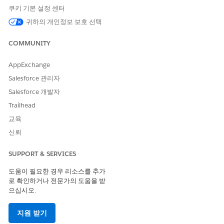
다음
을 클릭합니다.
쿠키 기본 설정 센터
입력 필드로
Department_c
,
Rating_c
및
ProductId를
선택하
귀하의 개인정보 보호 선택
고 각 입력 필드에 연산자를 선택합니다.
출력 필드로
IsQualified를
선택합니다.
COMMUNITY
선택 목록(다중 선택) 유형 필드는 출력 필드로 선택할 수 없습
니다.
AppExchange
Required Input(필수 입력) 또는 Output(출력)으로 선택되지
Salesforce 관리자
않은 필드는 Don't Use(사용하지 않음)로 둡니다.
다음
을 클릭합니다.
Salesforce 개발자
조건 논리 정의에서
모든 조건이 충족됨(AND)
을 선택합니다.
Trailhead
변경 사항을 저장합니다.
교육
결정 테이블을 활성화합니다.
신뢰
SUPPORT & SERVICES
이 기사를 통해 문제를 해결했습니까?
도움이 필요한 경우 리소스를 추가
개선을 위한 의견을 보내주세요.
로 확인하거나 전문가의 도움을 받
으십시오.
예
아니요
지원 받기