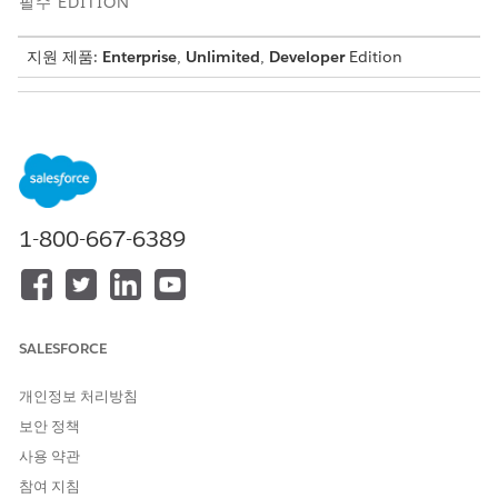
필수 EDITION
지원 제품:
Enterprise
,
Unlimited
,
Developer
Edition
필요한 사용자 권한
결정 테이블 만들기:
제품 카탈로그 관리 디자이너
제품 자격 확인 개체의 데이터 유형 텍스트에 대한 맞춤형 필드
Department_c 및 Rating_c 두 개를 만듭니다.
1-800-667-6389
앱 시작 관리자에서
제품 카탈로그 관리
를 찾아서 선택합니다.
제품 카탈로그 관리 앱의 홈페이지에서
적격 규칙
을 클릭합니
다.
결정 테이블을 만들려면
새로 만들기
를 클릭합니다.
이름에
을 입
RemoteActionsSvcProcessEligibilityTable
SALESFORCE
력합니다.
소스 개체로
제품 검증
을 선택합니다.
개인정보 처리방침
제품 자격 확인 개체에는 결정 테이블의 규칙이 포함되어 있습
보안 정책
니다. 하나의 결정 테이블에 하나의 소스 개체를 사용합니다.
사용 약관
결과 필터링 기준에서
모든 값
을 선택합니다.
참여 지침
사용 유형으로
제품 검증
을 선택합니다.