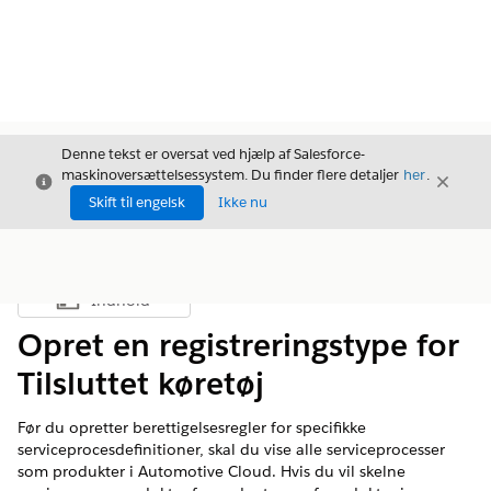
Denne tekst er oversat ved hjælp af Salesforce-
maskinoversættelsessystem. Du finder flere detaljer
her
.
Luk
Luk
Luk
Skift til engelsk
Ikke nu
Indhold
Vis indholdsfortegnelse
Opret en registreringstype for
Tilsluttet køretøj
Før du opretter berettigelsesregler for specifikke
serviceprocesdefinitioner, skal du vise alle serviceprocesser
som produkter i Automotive Cloud. Hvis du vil skelne