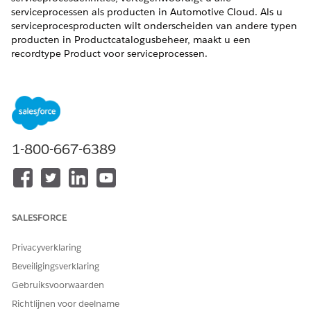
serviceprocessen als producten in Automotive Cloud. Als u
serviceprocesproducten wilt onderscheiden van andere typen
producten in Productcatalogusbeheer, maakt u een
recordtype Product voor serviceprocessen.
VEREISTE EDITIONS
Beschikbaar in:
Enterprise
,
Unlimited
en
Developer
Edition.
BENODIGDE GEBRUIKERSMACHTIGINGEN
1-800-667-6389
Recordtypen maken of
Toepassing aanpassen
wijzigen:
Als u een serviceproces wilt weergeven als een
SALESFORCE
serviceprocesproduct in Productcatalogusbeheer, schakelt u
zowel de instelling Synchronisatie van definitie van nieuw
serviceproces als de instelling Synchronisatie van definitie van
Privacyverklaring
bestaande serviceprocessen in.
Beveiligingsverklaring
Ga vanuit Set-up naar
Objectbeheer
.
Gebruiksvoorwaarden
Geef
op in het vak Snel zoeken en selecteer
Product
Richtlijnen voor deelname