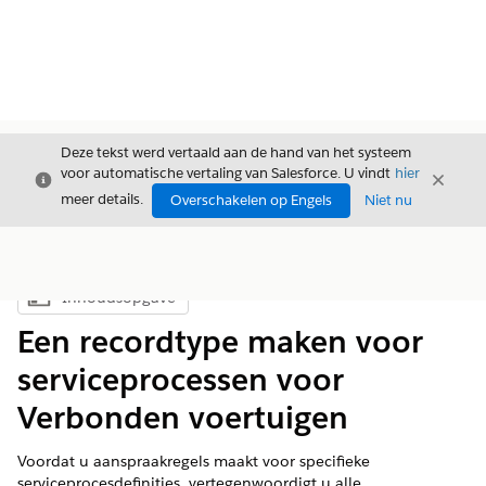
Deze tekst werd vertaald aan de hand van het systeem
voor automatische vertaling van Salesforce. U vindt
hier
Sluiten
Sluite
Sluiten
meer details.
Overschakelen op Engels
Niet nu
Inhoudsopgave
Inhoudsopgave weergeven
Een recordtype maken voor
serviceprocessen voor
Verbonden voertuigen
Voordat u aanspraakregels maakt voor specifieke
serviceprocesdefinities, vertegenwoordigt u alle